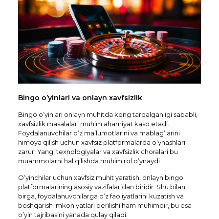
Bingo o’yinlari va onlayn xavfsizlik
Bingo o’yinlari onlayn muhitda keng tarqalganligi sababli,
xavfsizlik masalalari muhim ahamiyat kasb etadi.
Foydalanuvchilar o’z ma’lumotlarini va mablag’larini
himoya qilish uchun xavfsiz platformalarda o’ynashlari
zarur. Yangi texnologiyalar va xavfsizlik choralari bu
muammolarni hal qilishda muhim rol o’ynaydi.
O’yinchilar uchun xavfsiz muhit yaratish, onlayn bingo
platformalarining asosiy vazifalaridan biridir. Shu bilan
birga, foydalanuvchilarga o’z faoliyatlarini kuzatish va
boshqarish imkoniyatlari berilishi ham muhimdir, bu esa
o’yin tajribasini yanada qulay qiladi.