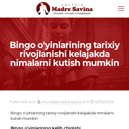
Bingo o'yinlarining tarixiy
rivojlanishi kelajakda
nimalarni kutish mumkin
Publicado por
novositemadresavina
em
16/02/2026
Bingo o'yinlarining tarixiy rivojlanishi kelajakda nimalarni
kutish mumkin
Bingo o’yinlarining kelib chiqishi