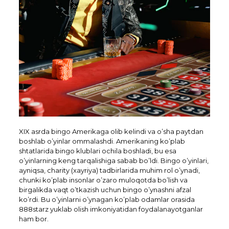
XIX asrda bingo Amerikaga olib kelindi va o’sha paytdan
boshlab o’yinlar ommalashdi. Amerikaning ko’plab
shtatlarida bingo klublari ochila boshladi, bu esa
o’yinlarning keng tarqalishiga sabab bo’ldi. Bingo o’yinlari,
ayniqsa, charity (xayriya) tadbirlarida muhim rol o’ynadi,
chunki ko’plab insonlar o’zaro muloqotda bo’lish va
birgalikda vaqt o’tkazish uchun bingo o’ynashni afzal
ko’rdi. Bu o’yinlarni o’ynagan ko’plab odamlar orasida
888starz yuklab olish imkoniyatidan foydalanayotganlar
ham bor.