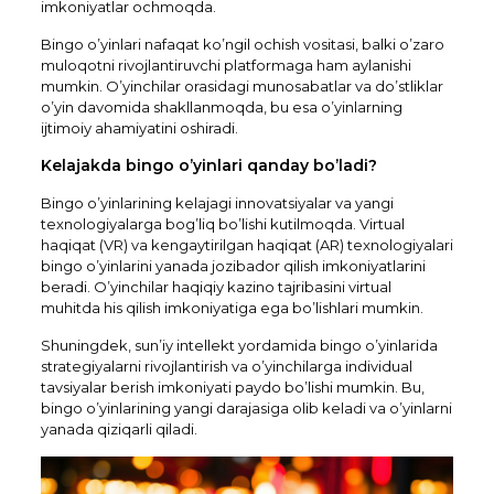
imkoniyatlar ochmoqda.
Bingo o’yinlari nafaqat ko’ngil ochish vositasi, balki o’zaro
muloqotni rivojlantiruvchi platformaga ham aylanishi
mumkin. O’yinchilar orasidagi munosabatlar va do’stliklar
o’yin davomida shakllanmoqda, bu esa o’yinlarning
ijtimoiy ahamiyatini oshiradi.
Kelajakda bingo o’yinlari qanday bo’ladi?
Bingo o’yinlarining kelajagi innovatsiyalar va yangi
texnologiyalarga bog’liq bo’lishi kutilmoqda. Virtual
haqiqat (VR) va kengaytirilgan haqiqat (AR) texnologiyalari
bingo o’yinlarini yanada jozibador qilish imkoniyatlarini
beradi. O’yinchilar haqiqiy kazino tajribasini virtual
muhitda his qilish imkoniyatiga ega bo’lishlari mumkin.
Shuningdek, sun’iy intellekt yordamida bingo o’yinlarida
strategiyalarni rivojlantirish va o’yinchilarga individual
tavsiyalar berish imkoniyati paydo bo’lishi mumkin. Bu,
bingo o’yinlarining yangi darajasiga olib keladi va o’yinlarni
yanada qiziqarli qiladi.