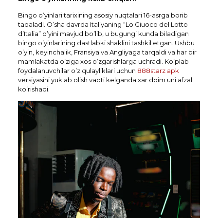
Bingo o’yinlari tarixining asosiy nuqtalari 16-asrga borib
taqaladi. O’sha davrda Italiyaning “Lo Giuoco del Lotto
d’Italia” o’yini mavjud bo’lib, u bugungi kunda biladigan
bingo o’yinlarining dastlabki shaklini tashkil etgan. Ushbu
o’yin, keyinchalik, Fransiya va Angliyaga tarqaldi va har bir
mamlakatda o’ziga xos o’zgarishlarga uchradi. Ko’plab
foydalanuvchilar o’z qulayliklari uchun
888starz apk
versiyasini yuklab olish vaqti kelganda xar doim uni afzal
ko’rishadi.