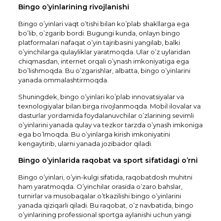
Bingo o’yinlarining rivojlanishi
Bingo o’yinlari vaqt o’tishi bilan ko’plab shakllarga ega
bo’lib, o’zgarib bordi. Bugungi kunda, onlayn bingo
platformalari nafaqat o’yin tajribasini yangilab, balki
o’yinchilarga qulayliklar yaratmoqda. Ular o’z uylaridan
chiqmasdan, internet orqali o’ynash imkoniyatiga ega
bo’lishmoqda. Bu o’zgarishlar, albatta, bingo o’yinlarini
yanada ommalashtirmoqda.
Shuningdek, bingo o’yinlari ko’plab innovatsiyalar va
texnologiyalar bilan birga rivojlanmoqda. Mobil ilovalar va
dasturlar yordamida foydalanuvchilar o’zlarining sevimli
o’yinlarini yanada qulay va tezkor tarzda o’ynash imkoniga
ega bo’lmoqda. Bu o’yinlarga kirish imkoniyatini
kengaytirib, ularni yanada jozibador qiladi.
Bingo o’yinlarida raqobat va sport sifatidagi o’rni
Bingo o’yinlari, o’yin-kulgi sifatida, raqobatdosh muhitni
ham yaratmoqda. O’yinchilar orasida o’zaro bahslar,
turnirlar va musobaqalar o’tkazilishi bingo o’yinlarini
yanada qiziqarli qiladi. Bu raqobat, o’z navbatida, bingo
o’yinlarining professional sportga aylanishi uchun yangi