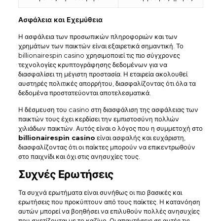
Ασφάλεια και Εχεμύθεια
Η ασφάλεια των προσωπικών πληροφοριών και των
χρημάτων των παικτών είναι εξαιρετικά σημαντική. Το
billionairespin casino χρησιμοποιεί τις πιο σύγχρονες
τεχνολογίες κρυπτογράφησης δεδομένων για να
διασφαλίσει τη μέγιστη προστασία. Η εταιρεία ακολουθεί
αυστηρές πολιτικές απορρήτου, διασφαλίζοντας ότι όλα τα
δεδομένα προστατεύονται αποτελεσματικά.
Η δέσμευση του casino στη διασφάλιση της ασφάλειας των
παικτών τους έχει κερδίσει την εμπιστοσύνη πολλών
χιλιάδων παικτών. Αυτός είναι ο λόγος που η συμμετοχή στο
billionairespin casino
είναι ασφαλής και ευχάριστη,
διασφαλίζοντας ότι οι παίκτες μπορούν να επικεντρωθούν
στο παιχνίδι και όχι στις ανησυχίες τους.
Συχνές Ερωτήσεις
Τα συχνά ερωτήματα είναι συνήθως οι πιο βασικές και
ερωτήσεις που προκύπτουν από τους παίκτες. Η κατανόηση
αυτών μπορεί να βοηθήσει να επιλυθούν πολλές ανησυχίες
που σχετίζονται με το καζίνο. Οι απαντήσεις σε αυτές τις