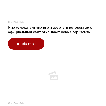
05/09/2025
Мир увлекательных игр и азарта, в котором up x
официальный сайт открывает новые горизонты.
Leia mais
05/09/2025