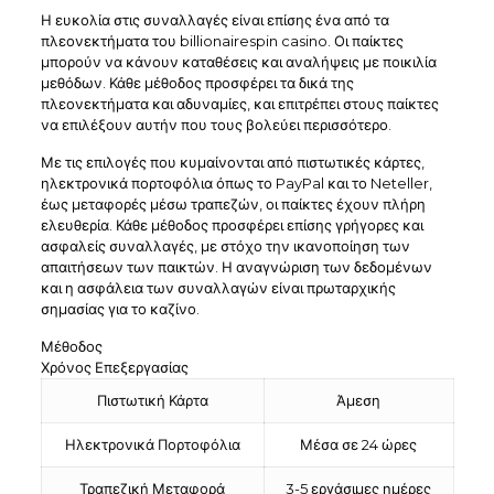
Η ευκολία στις συναλλαγές είναι επίσης ένα από τα
πλεονεκτήματα του billionairespin casino. Οι παίκτες
μπορούν να κάνουν καταθέσεις και αναλήψεις με ποικιλία
μεθόδων. Κάθε μέθοδος προσφέρει τα δικά της
πλεονεκτήματα και αδυναμίες, και επιτρέπει στους παίκτες
να επιλέξουν αυτήν που τους βολεύει περισσότερο.
Με τις επιλογές που κυμαίνονται από πιστωτικές κάρτες,
ηλεκτρονικά πορτοφόλια όπως το PayPal και το Neteller,
έως μεταφορές μέσω τραπεζών, οι παίκτες έχουν πλήρη
ελευθερία. Κάθε μέθοδος προσφέρει επίσης γρήγορες και
ασφαλείς συναλλαγές, με στόχο την ικανοποίηση των
απαιτήσεων των παικτών. Η αναγνώριση των δεδομένων
και η ασφάλεια των συναλλαγών είναι πρωταρχικής
σημασίας για το καζίνο.
Μέθοδος
Χρόνος Επεξεργασίας
Πιστωτική Κάρτα
Άμεση
Ηλεκτρονικά Πορτοφόλια
Μέσα σε 24 ώρες
Τραπεζική Μεταφορά
3-5 εργάσιμες ημέρες