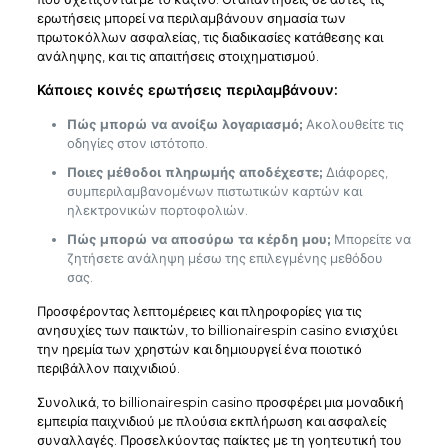
ερωτήσεις μπορεί να περιλαμβάνουν σημασία των
πρωτοκόλλων ασφαλείας, τις διαδικασίες κατάθεσης και
ανάληψης, και τις απαιτήσεις στοιχηματισμού.
Κάποιες κοινές ερωτήσεις περιλαμβάνουν:
Πώς μπορώ να ανοίξω λογαριασμό;
Ακολουθείτε τις
οδηγίες στον ιστότοπο.
Ποιες μέθοδοι πληρωμής αποδέχεστε;
Διάφορες,
συμπεριλαμβανομένων πιστωτικών καρτών και
ηλεκτρονικών πορτοφολιών.
Πώς μπορώ να αποσύρω τα κέρδη μου;
Μπορείτε να
ζητήσετε ανάληψη μέσω της επιλεγμένης μεθόδου
σας.
Προσφέροντας λεπτομέρειες και πληροφορίες για τις
ανησυχίες των παικτών, το billionairespin casino ενισχύει
την ηρεμία των χρηστών και δημιουργεί ένα ποιοτικό
περιβάλλον παιχνιδιού.
Συνολικά, το billionairespin casino προσφέρει μια μοναδική
εμπειρία παιχνιδιού με πλούσια εκπλήρωση και ασφαλείς
συναλλαγές. Προσελκύοντας παίκτες με τη γοητευτική του