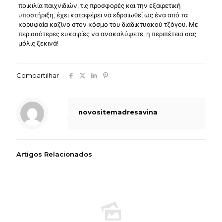
ποικιλία παιχνιδιών, τις προσφορές και την εξαιρετική
υποστήριξη, έχει καταφέρει να εδραιωθεί ως ένα από τα
κορυφαία καζίνο στον κόσμο του διαδικτυακού τζόγου. Με
περισσότερες ευκαιρίες να ανακαλύψετε, η περιπέτεια σας
μόλις ξεκινά!
Compartilhar
novositemadresavina
Artigos Relacionados