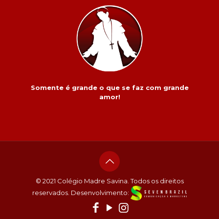
Somente é grande o que se faz com grande
amor!
© 2021 Colégio Madre Savina. Todos os direitos
reservados. Desenvolvimento: