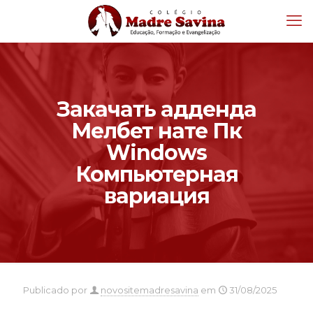
Закачать адденда
Мелбет нате Пк
Windows
Компьютерная
вариация
Publicado por
novositemadresavina
em
31/08/2025