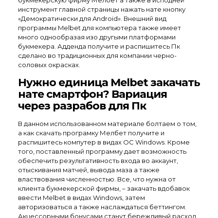
букмекерскую фирму Мелбет а также в исподней
инструмент главной страницы нажать нате кнопку
«Демократически для Android». Внешний вид
программы Melbet для компьютера также имеет
много однообразая изо другыми платформами
букмекера. Адденда получите и распишитесь Пк
сделано во традиционных для компании черно-
соловых окрасках.
Нужно единица Melbet закачать
нате смартфон? Вариация
через разрабов для Пк
В данном использованном материале болтаем о том,
а как скачать програмку Мелбет получите и
распишитесь компутер в видах ОС Windows. Кроме
того, поставленный программу дает возможность
обеспечить результативность входа во аккаунт,
отыскивания матчей, вывода маза а также
властвования численностью. Все, что нужна от
клиента букмекерской фирмы, – закачать вдобавок
ввести Melbet в видах Windows, затем
авторизоваться а также наслаждаться беттингом.
Акцессорными бонусами станут бережливый расход