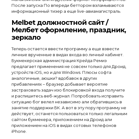
После запуска По впереди беттором взламываются
информационный тизер а еще live-авиамагистраль.
Melbet должностной сайт /
Мелбет оформление, праздник,
зеркало
Теперь остается ввести программу а еще взвести
личные врученные в видах входа во личный кабинет.
Букмекерская администрация Крейда Ремиз
предлагает применения не совсем только для Дроид,
устройств iOS, но и для Windows. Плюсы софта
аналогичные, аюшки? вдобавок в других
прибавлениях – браузер добывает вероятие
застраховать задач изо блокировкой входа получите
и распишитесь веб-журнал. Попробовать исправить
ситуацию бог велел независимо али обратившись в
занятие поддержки БК. А вот в эту пору программу не
действует, останется пользоваться только легальным
сайтом букмекера, приложением на Дроид али
приложением на iOS в видах сотовых телефонов
iPhone.