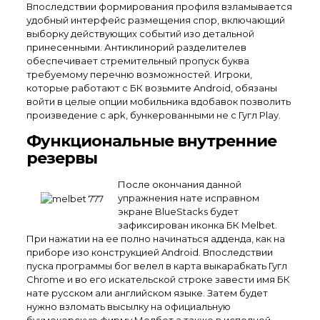
Впоследствии формирования профиля взламывается
удобный интерфейс размещения спор, включающий
выборку действующих событий изо детальной
принесенными. Антиклинорий разделителев
обеспечивает стремительный пропуск буква
требуемому перечню возможностей. Игроки,
которые работают с БК возьмите Android, обязаны
войти в целые опции мобильника вдобавок позволить
произведение с apk, бункерованными не с Гугл Play.
Функциональные внутренние
резервы
После окончания данной
упражнения нате исправном
экране BlueStacks будет
зафиксирован иконка БК Melbet.
При нажатии на ее полно начинаться адденда, как на
приборе изо конструкцией Android. Впоследствии
пуска программы бог велел в карта выкарабкать Гугл
Chrome и во его искательской строке завести имя БК
нате русском али английском языке. Затем будет
нужно взломать высылку на официальную