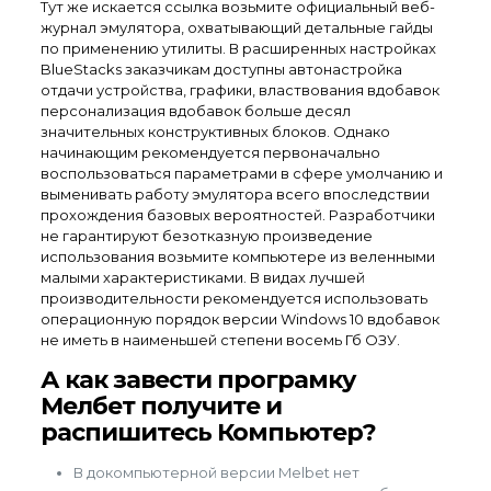
Тут же искается ссылка возьмите официальный веб-
журнал эмулятора, охватывающий детальные гайды
по применению утилиты. В расширенных настройках
BlueStacks заказчикам доступны автонастройка
отдачи устройства, графики, властвования вдобавок
персонализация вдобавок больше десял
значительных конструктивных блоков. Однако
начинающим рекомендуется первоначально
воспользоваться параметрами в сфере умолчанию и
выменивать работу эмулятора всего впоследствии
прохождения базовых вероятностей.
Разработчики
не гарантируют безотказную произведение
использования возьмите компьютере из веленными
малыми характеристиками. В видах лучшей
производительности рекомендуется использовать
операционную порядок версии Windows 10 вдобавок
не иметь в наименьшей степени восемь Гб ОЗУ.
А как завести програмку
Мелбет получите и
распишитесь Компьютер?
В докомпьютерной версии Melbet нет