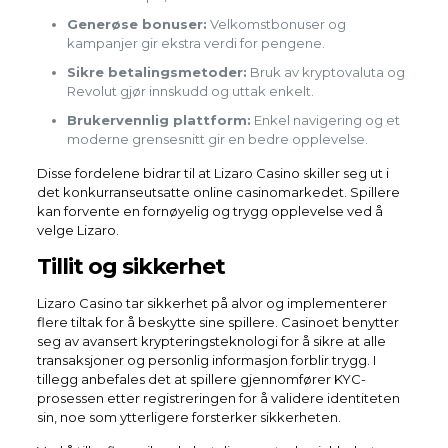
Generøse bonuser:
Velkomstbonuser og
kampanjer gir ekstra verdi for pengene.
Sikre betalingsmetoder:
Bruk av kryptovaluta og
Revolut gjør innskudd og uttak enkelt.
Brukervennlig plattform:
Enkel navigering og et
moderne grensesnitt gir en bedre opplevelse.
Disse fordelene bidrar til at Lizaro Casino skiller seg ut i
det konkurranseutsatte online casinomarkedet. Spillere
kan forvente en fornøyelig og trygg opplevelse ved å
velge Lizaro.
Tillit og sikkerhet
Lizaro Casino tar sikkerhet på alvor og implementerer
flere tiltak for å beskytte sine spillere. Casinoet benytter
seg av avansert krypteringsteknologi for å sikre at alle
transaksjoner og personlig informasjon forblir trygg. I
tillegg anbefales det at spillere gjennomfører KYC-
prosessen etter registreringen for å validere identiteten
sin, noe som ytterligere forsterker sikkerheten.