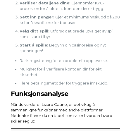
Verifiser detaljene dine:
Gjennomfør KYC-
prosessen for å sikre at kontoen din er trygg.
Sett inn penger:
Gjør et minimumsinnskudd på 200
kr for å kvalifisere for bonuser.
Velg ditt spill:
Utforsk det brede utvalget av spill
som Lizaro tilbyr.
Start å spille:
Begynn din casinoreise og nyt
spenningen!
Rask registrering for en problemfri opplevelse.
Mulighet for å verifisere kontoen din for økt
sikkerhet.
Flere betalingsmetoder for tryggere innskudd.
Funksjonsanalyse
Når du vurderer Lizaro Casino, er det viktig å
sammenligne funksjoner med andre plattformer.
Nedenfor finner du en tabell som viser hvordan Lizaro
skiller seg ut: