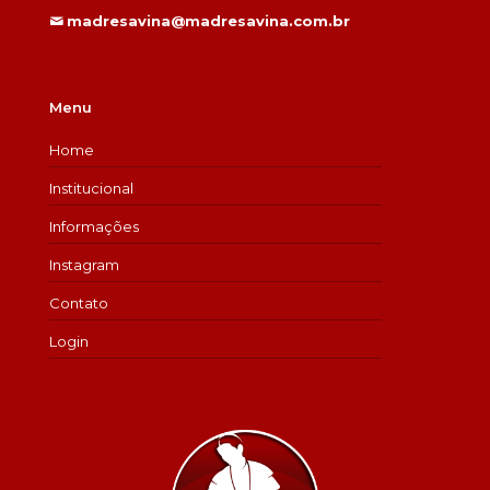
madresavina@madresavina.com.br
Menu
Home
Institucional
Informações
Instagram
Contato
Login