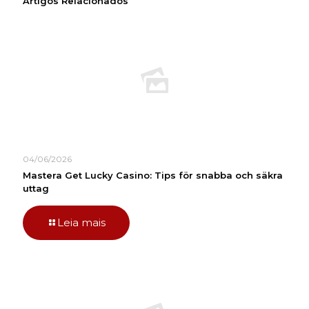
Artigos Relacionados
04/06/2026
Mastera Get Lucky Casino: Tips för snabba och säkra
uttag
Leia mais