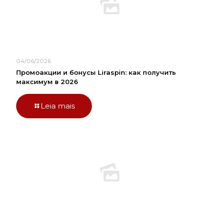
04/06/2026
Промоакции и бонусы Liraspin: как получить
максимум в 2026
Leia mais