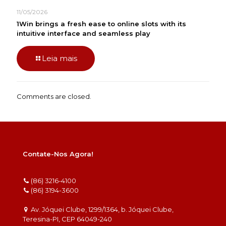
11/05/2026
1Win brings a fresh ease to online slots with its
intuitive interface and seamless play
Leia mais
Comments are closed.
Contate-Nos Agora!
(86) 3216-4100
(86) 3194-3600
Av. Jóquei Clube, 1299/1364, b. Jóquei Clube,
Teresina-PI, CEP 64049-240