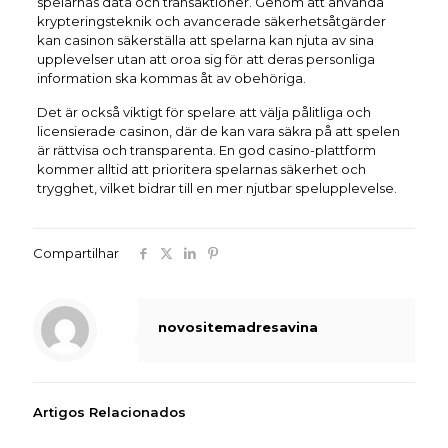
spelarnas data och transaktioner. Genom att använda
krypteringsteknik och avancerade säkerhetsåtgärder
kan casinon säkerställa att spelarna kan njuta av sina
upplevelser utan att oroa sig för att deras personliga
information ska kommas åt av obehöriga.
Det är också viktigt för spelare att välja pålitliga och
licensierade casinon, där de kan vara säkra på att spelen
är rättvisa och transparenta. En god casino-plattform
kommer alltid att prioritera spelarnas säkerhet och
trygghet, vilket bidrar till en mer njutbar spelupplevelse.
Compartilhar
novositemadresavina
Artigos Relacionados