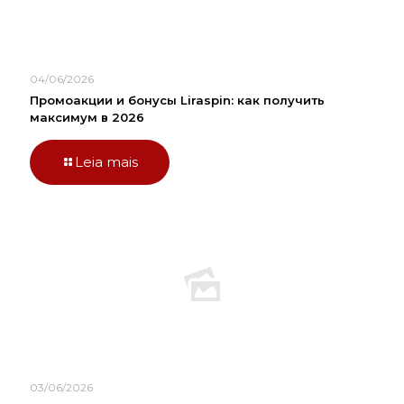
04/06/2026
Промоакции и бонусы Liraspin: как получить
максимум в 2026
Leia mais
03/06/2026