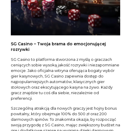
SG Casino – Twoja brama do emocjonującej
rozrywki
SG Casino to platforma stworzona z myślą o graczach
ceniących sobie wysoką jakość rozrywki i niezapomniane
emocje. Jako oficjalna witryna oferująca bogaty wybór
gier kasynowych, SG Casino zapewnia dostęp do
najpopularniejszych automatów, klasycznych gier
stołowych oraz ekscytującego kasyna na żywo. Każdy
gracz znajdzie tu coś dla siebie, niezależnie od
preferencji.
Szczególną atrakcją dla nowych graczy jest hojny bonus
powitalny, który obejmuje 100% do 500 zł oraz 200
darmowych spinów. To znakomita okazja, by rozpocząć
swoją przygodę z SG Casino, mając zwiększony budżet na
grę i dodatkowe szanse na wygraną dzięki darmowym