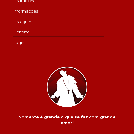
Institucional
Informações
Instagram
Contato
Login
Somente é grande o que se faz com grande
amor!