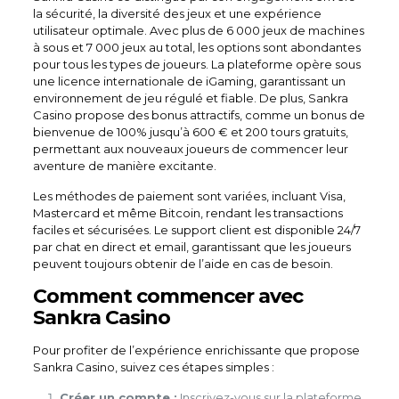
la sécurité, la diversité des jeux et une expérience
utilisateur optimale. Avec plus de 6 000 jeux de machines
à sous et 7 000 jeux au total, les options sont abondantes
pour tous les types de joueurs. La plateforme opère sous
une licence internationale de iGaming, garantissant un
environnement de jeu régulé et fiable. De plus, Sankra
Casino propose des bonus attractifs, comme un bonus de
bienvenue de 100% jusqu’à 600 € et 200 tours gratuits,
permettant aux nouveaux joueurs de commencer leur
aventure de manière excitante.
Les méthodes de paiement sont variées, incluant Visa,
Mastercard et même Bitcoin, rendant les transactions
faciles et sécurisées. Le support client est disponible 24/7
par chat en direct et email, garantissant que les joueurs
peuvent toujours obtenir de l’aide en cas de besoin.
Comment commencer avec
Sankra Casino
Pour profiter de l’expérience enrichissante que propose
Sankra Casino, suivez ces étapes simples :
Créer un compte :
Inscrivez-vous sur la plateforme