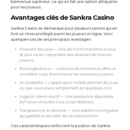
bienvenue supérieur, ce qui en fait une option attrayante
pour les joueurs.
Avantages clés de Sankra Casino
Sankra Casino se démarque pour plusieurs raisons qui en
font un choix privilégié parmi les joueurs en ligne. Voici
quelques-uns de ses principaux avantages :
Diversité des jeux — Plus de 6 000 machines à sous
et jeux variés, répondant aux attentes de tous les
joueurs.
Bonus généreux — Le bonus de bienvenue offre un
excellent coup d’envoi pour les nouveaux joueurs.
Accessibilité — L’application mobile permet de jouer
où que vous soyez, simplement en quelques clics.
Support client réactif — Une assistance disponible
24/7 pour résoudre tous vos problèmes.
Transparence et sécurité — Une plateforme régulée
qui garantit la sécurité de vos transactions.
Ces caractéristiques renforcent la position de Sankra