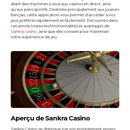
allant des machines à sous aux casinos en direct, ainsi
qu’aux paris sportifs. Destinée principalement aux joueurs
français, cette application vous permet d’accéder à vos
jeux préférés rapidement et facilement. Découvrez dans
cet article toutes les fonctionnalités et avantages de
Sankra casino
, ainsi que des conseils pour maximiser
votre expérience de jeu.
Aperçu de Sankra Casino
Sankra Casino se distingue par son engagement envers