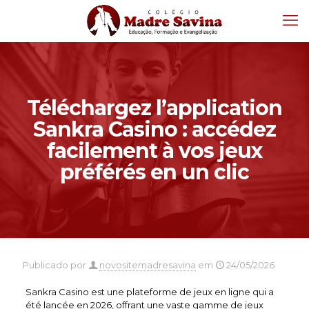
Téléchargez l’application
Sankra Casino : accédez
facilement à vos jeux
préférés en un clic
Publicado por
novositemadresavina
em
24/05/2026
Sankra Casino est une plateforme de jeux en ligne qui a
été lancée en 2026, offrant une vaste gamme de jeux