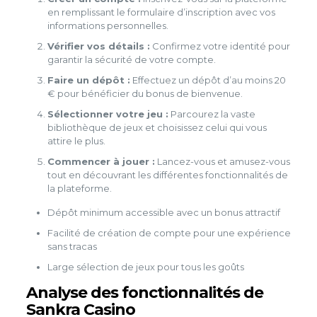
en remplissant le formulaire d’inscription avec vos
informations personnelles.
Vérifier vos détails :
Confirmez votre identité pour
garantir la sécurité de votre compte.
Faire un dépôt :
Effectuez un dépôt d’au moins 20
€ pour bénéficier du bonus de bienvenue.
Sélectionner votre jeu :
Parcourez la vaste
bibliothèque de jeux et choisissez celui qui vous
attire le plus.
Commencer à jouer :
Lancez-vous et amusez-vous
tout en découvrant les différentes fonctionnalités de
la plateforme.
Dépôt minimum accessible avec un bonus attractif
Facilité de création de compte pour une expérience
sans tracas
Large sélection de jeux pour tous les goûts
Analyse des fonctionnalités de
Sankra Casino