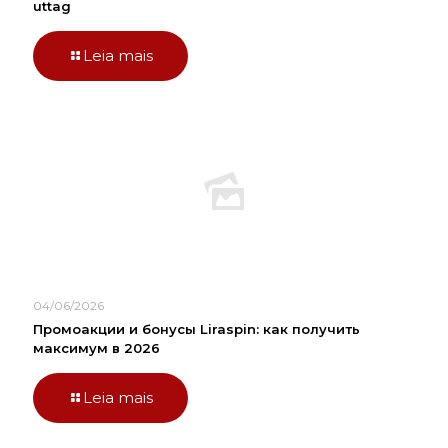
uttag
Leia mais
04/06/2026
Промоакции и бонусы Liraspin: как получить
максимум в 2026
Leia mais