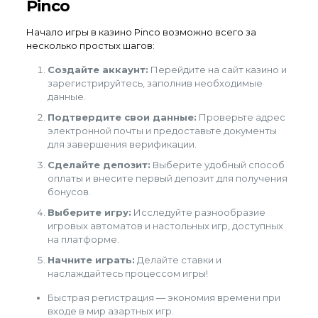
Pinco
Начало игры в казино Pinco возможно всего за
несколько простых шагов:
Создайте аккаунт:
Перейдите на сайт казино и
зарегистрируйтесь, заполнив необходимые
данные.
Подтвердите свои данные:
Проверьте адрес
электронной почты и предоставьте документы
для завершения верификации.
Сделайте депозит:
Выберите удобный способ
оплаты и внесите первый депозит для получения
бонусов.
Выберите игру:
Исследуйте разнообразие
игровых автоматов и настольных игр, доступных
на платформе.
Начните играть:
Делайте ставки и
наслаждайтесь процессом игры!
Быстрая регистрация — экономия времени при
входе в мир азартных игр.