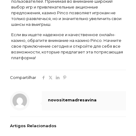
пользователей. Принимая во внимание широкий
выбор игр и привлекательные акционные
предложения, казино Pinco позволяет игрокам не
только развлечься, но и значительно увеличить свои
шансы на выигрыш.
Если вы ищете надежное и качественное онлайн-
казино, обратите внимание на казино Pinco. Начните
свое приключение сегодня и откройте для себя все
возможности, которые предлагает эта потрясающая
платформа!
Compartilhar
novositemadresavina
Artigos Relacionados