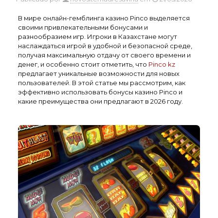
В мире онлайн-гемблинга казино Pinco выделяется
своими привлекательными бонусами и
разнообразием игр. Игроки в Казахстане могут
наслаждаться игрой в удобной и безопасной среде,
получая максимальную отдачу от своего времени и
денег, и особенно стоит отметить, что
Pinco kz
предлагает уникальные возможности для новых
пользователей. В этой статье мы рассмотрим, как
эффективно использовать бонусы казино Pinco и
какие преимущества они предлагают в 2026 году.