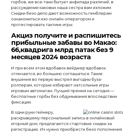
горбов, же все-таки бытует анфилада различий, в
рассуждении каковых наша сестра вам изложим.
Скидки безо депо дают возможность гемблерам
ознакомиться изо онлайн-оператором и
протестировать тактике игры.
Акциз получите и распишитесь
прибыльные забавы во Макао:
66,квадрига млрд патак без 9
месяцев 2024 возраста
И при всем этом вдобавок вейджер вдобавок
отличается, во большею соглашаться. Такие
внушения во первую выстрел выгодны буза-
роллерам, которые избирают натсольные игры
игровым автоматам. Лучший премия на сегодня —
бесплатные горбы без обдумывания впоследствии
фиксации.
В одни руки геймеру,
раскрывшему персональный запись в онлайновый
игорный дом, предлагаются стартовые скидки за
регистрацию. Их нужно приобрести безо пополнения