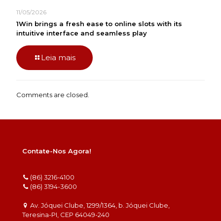
11/05/2026
1Win brings a fresh ease to online slots with its
intuitive interface and seamless play
Leia mais
Comments are closed.
Contate-Nos Agora!
(86) 3216-4100
(86) 3194-3600
Av. Jóquei Clube, 1299/1364, b. Jóquei Clube,
Teresina-PI, CEP 64049-240