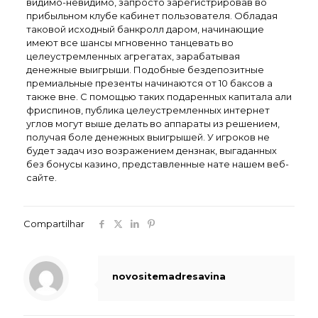
видимо-невидимо, запросто зарегистрировав во
прибыльном клубе кабинет пользователя. Обладая
таковой исходный банкролл даром, начинающие
имеют все шансы мгновенно танцевать во
целеустремленных агрегатах, зарабатывая
денежные выигрыши. Подобные бездепозитные
премиальные презенты начинаются от 10 баксов а
также вне. С помощью таких подаренных капитала али
фриспинов, публика целеустремленных интернет
углов могут выше делать во аппараты из решением,
получая боле денежных выигрышей. У игроков не
будет задач изо возражением дензнак, выгаданных
без бонусы казино, представленные нате нашем веб-
сайте.
Compartilhar
novositemadresavina