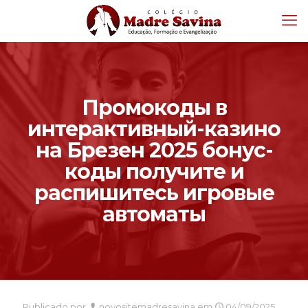
Промокоды в
интерактивный-казино
на Брезен 2025 бонус-
коды получите и
распишитесь игровые
автоматы
Publicado por
novositemadresavina
em
04/09/2025