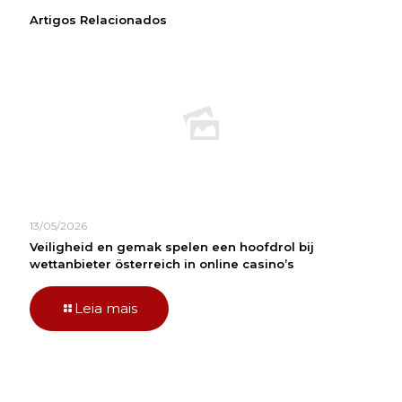
Artigos Relacionados
13/05/2026
Veiligheid en gemak spelen een hoofdrol bij
wettanbieter österreich in online casino’s
Leia mais