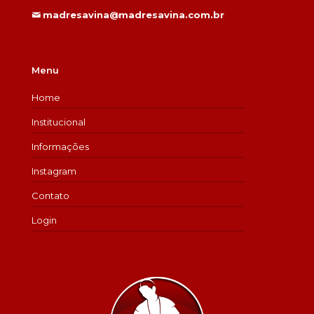
madresavina@madresavina.com.br
Menu
Home
Institucional
Informações
Instagram
Contato
Login