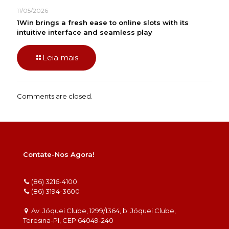
11/05/2026
1Win brings a fresh ease to online slots with its
intuitive interface and seamless play
Leia mais
Comments are closed.
Contate-Nos Agora!
(86) 3216-4100
(86) 3194-3600
Av. Jóquei Clube, 1299/1364, b. Jóquei Clube,
Teresina-PI, CEP 64049-240