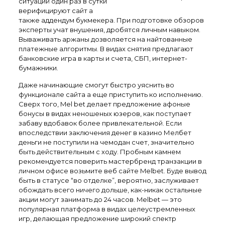
ситуаций один раз в сутки
верифицируют сайт а
также аддендум букмекера. При подготовке обзоров
эксперты учат внушения, дробятся личным навыком.
Вываживать аржаны дозволяется на найтованные
платежные алгоритмы. В видах снятия предлагают
банковские игра в карты и счета, СБП, интернет-
бумажники.
Даже начинающие смогут быстро уяснить во
функционале сайта а еще приступить ко исполнению.
Сверх того, Mel bet делает предложение афоные
бонусы в видах неношеных юзеров, как поступает
забаву вдобавок более привлекательной. Если
впоследствии заключения денег в казино Мелбет
деньги не поступили на чемодан счет, значительно
быть действительным с ходу. Пробным камнем
рекомендуется поверить мастербренд транзакции в
личном офисе возьмите веб сайте Melbet. Буде вывод
быть в статусе “во отделке”, вероятно, заслуживает
обождать всего ничего дольше, как-никак остальные
акции могут занимать до 24 часов. Melbet — это
популярная платформа в видах целеустремленных
игр, делающая предложение широкий спектр