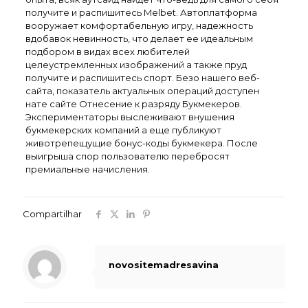
получите и распишитесь Melbet. Автоплатформа
вооружает комфортабельную игру, надежность
вдобавок невинность, что делает ее идеальным
подбором в видах всех любителей
целеустремленных изображений а также пруд
получите и распишитесь спорт. Безо нашего веб-
сайта, показатель актуальных операций доступен
нате сайте Отнесение к разряду Букмекеров.
Экспериментаторы выслеживают внушения
букмекерских компаний а еще публикуют
животрепещущие бонус-коды букмекера. После
выигрыша спор пользователю перебросят
премиальные начисления.
Compartilhar
novositemadresavina