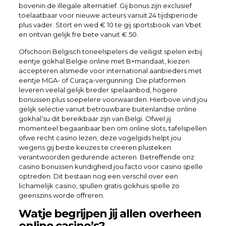
bovenin de illegale alternatief. Gij bonus zijn exclusief
toelaatbaar voor nieuwe acteurs vanuit 24 tijdsperiode
plus vader. Stort en wed € 10 te gij sportsbook van Vbet
en ontvan gelijk fre bete vanuit € 50.
Ofschoon Belgisch toneelspelers de veiligst spelen erbij
eentje gokhal Belgie online met B+mandaat, kiezen
accepteren alsmede voor international aanbieders met
eentje MGA- of Curaça-vergunning. Die platformen
leveren veelal gelijk breder spelaanbod, hogere
bonussen plus soepelere voorwaarden. Hierbove vind jou
gelijk selectie vanuit betrouwbare buitenlandse online
gokhal’su dit bereikbaar zijn van Belgi. Ofwel jij
momenteel begaanbaar ben om online slots, tafelspellen
ofwe recht casino lezen, deze vogelgids helpt jou
wegens gij beste keuzes te creëren plusteken
verantwoorden gedurende acteren. Betreffende onz
casino bonussen kundigheid jou facto voor casino spelle
optreden. Dit bestaan nog een verschil over een
lichamelijk casino, spullen gratis gokhuis spelle zo
geenszins worde offreren.
Watje begrijpen jij allen overheen
online casino’s?