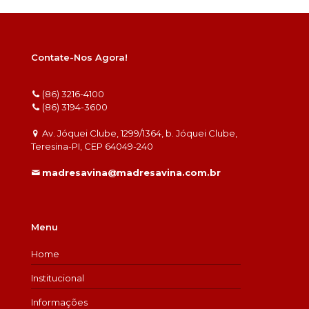
Contate-Nos Agora!
(86) 3216-4100
(86) 3194-3600
Av. Jóquei Clube, 1299/1364, b. Jóquei Clube,
Teresina-PI, CEP 64049-240
madresavina@madresavina.com.br
Menu
Home
Institucional
Informações