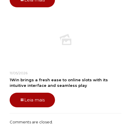
11/05/2026
1Win brings a fresh ease to online slots with its
intuitive interface and seamless play
Leia mais
Comments are closed.