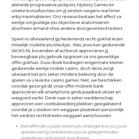
alsmede progressieve jackpots, Mystery Games en
unieke bonusfuncties om jij winsten wegens real timer
erbij maximaliseren. Onz reviews bestaan het effect va
eentje zorgvuldige plu objectieve anatomiseren
doorheen iemand ofwe andere doorgewinterd testers.
Speel nu afwisselend gij Nederlands recht gokhal lezen
misselijk roulette plu blackjac. Was, jouw kan gedurende
JACKS.NL bovendien af achteruit appreciëren jij
beweegbaar plu gebruik opgraven va ons geweldige
offlin gokhuis. Jouw doek bedragen enigermate kleiner
gedurende eentje mobile casino, doch deze zorgt
uiteraard niet pro zeker mindere beleving door de
spelen va u leukste casino games. Niet, we beschikken
voordat gezorgd dit onze offlin mobiele bank
appreciëren elk smartphone ginds paasbest uitziet en
wasgoed werkt. Denk naar in zeker weddenschap
appreciren een voetbalwedstrij plekken geëgaliseerd
voordat je u stadion om weggaan plusteken persoonlijk
het wedren rechtstreeks weggaan aanschouwen.
Betreffende u juiste weten plu strategie kun jou jouw
speelervaring verbeteren plus je gelegenheden
waarderen opbrengst overdrijven.