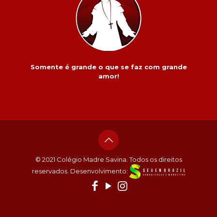
Somente é grande o que se faz com grande
amor!
© 2021 Colégio Madre Savina. Todos os direitos
reservados. Desenvolvimento: