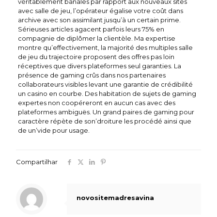
véritablement banales par rapport aux nouveaux sites
avec salle de jeu, l’opérateur égalise votre coût dans
archive avec son assimilant jusqu’à un certain prime.
Sérieuses articles agacent parfois leurs 75% en
compagnie de diplômer la clientèle. Ma expertise
montre qu’effectivement, la majorité des multiples salle
de jeu du trajectoire proposent des offres pas loin
réceptives que divers plateformes seul garanties. La
présence de gaming crûs dans nos partenaires
collaborateurs visibles levant une garantie de crédibilité
un casino en courbe. Des habitation de sujets de gaming
expertes non coopéreront en aucun cas avec des
plateformes ambiguës. Un grand paires de gaming pour
caractère répète de son’droiture les procédé ainsi que
de un’vide pour usage.
Compartilhar
novositemadresavina