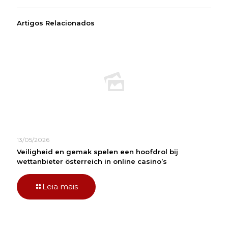
Artigos Relacionados
13/05/2026
Veiligheid en gemak spelen een hoofdrol bij
wettanbieter österreich in online casino’s
Leia mais