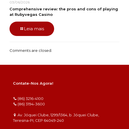
03/06/2026
Comprehensive review: the pros and cons of playing
at Rubyvegas Casino
Leia mais
Comments are closed.
Contate-Nos Agora!
(86) 3216-4100
(86) 3194-3600
Av. Jóquei Clube, 1299/1364, b. Jóquei Clube,
Teresina-PI, CEP 64049-240