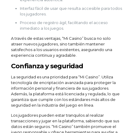
Interfaz fácil de usar que resulta accesible para todos
los jugadores.
Proceso de registro ágil, facilitando el acceso
inmediato a los juegos.
A través de estas ventajas, “Mi Casino” busca no solo
atraer nuevos jugadores, sino también mantener
satisfechos a los usuarios existentes, asegurando una
experiencia continua y agradable.
Confianza y seguridad
La seguridad es una prioridad para “Mi Casino”. Utiliza
tecnología de encriptación avanzada para proteger la
información personal y financiera de sus jugadores.
Además, la plataforma está licenciada y regulada, lo que
garantiza que cumple con los estándares más altos de
seguridad en la industria del juego en línea.
Los jugadores pueden estar tranquilos al realizar
transacciones y jugar en la plataforma, sabiendo que sus
datos están seguros. “Mi Casino” también promueve el
juego responsable y ofrece herramientas para ayudar a