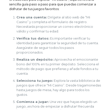
sencilla guía paso a paso para que puedas comenzar a
disfrutar de tus juegos favoritos:
Crea una cuenta:
Dirígete al sitio web de “Mi
Casino” y completa el formulario de registro.
Necesitarás proporcionar un correo electrónico
válido y confirmar tu edad.
Verifica tus datos:
Es importante verificar tu
identidad para garantizar la seguridad de tu cuenta.
Asegúrate de seguir todos los pasos
proporcionados.
Realiza un depósito:
Aprovecha el emocionante
bono del 100% en tu primer depósito. Selecciona el
método de pago que prefieras y añade fondos a tu
cuenta.
Selecciona tu juego:
Explora la vasta biblioteca de
juegos que ofrece “Mi Casino”. Desde tragamonedas
hasta juegos de mesa, hay algo para todos los
gustos.
Comienza a jugar:
Una vez que hayas elegido un
juego, ¡es hora de empezar a disfrutar! Recuerda