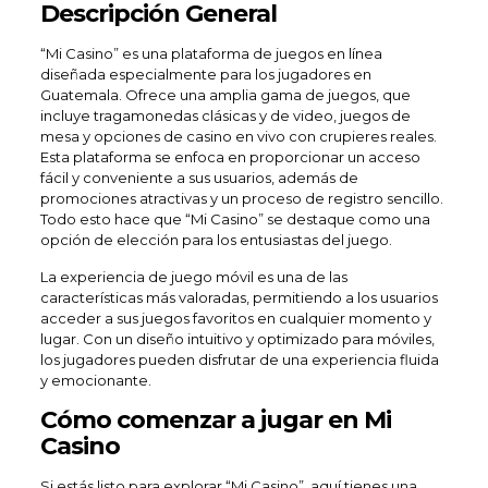
Descripción General
“Mi Casino” es una plataforma de juegos en línea
diseñada especialmente para los jugadores en
Guatemala. Ofrece una amplia gama de juegos, que
incluye tragamonedas clásicas y de video, juegos de
mesa y opciones de casino en vivo con crupieres reales.
Esta plataforma se enfoca en proporcionar un acceso
fácil y conveniente a sus usuarios, además de
promociones atractivas y un proceso de registro sencillo.
Todo esto hace que “Mi Casino” se destaque como una
opción de elección para los entusiastas del juego.
La experiencia de juego móvil es una de las
características más valoradas, permitiendo a los usuarios
acceder a sus juegos favoritos en cualquier momento y
lugar. Con un diseño intuitivo y optimizado para móviles,
los jugadores pueden disfrutar de una experiencia fluida
y emocionante.
Cómo comenzar a jugar en Mi
Casino
Si estás listo para explorar “Mi Casino”, aquí tienes una