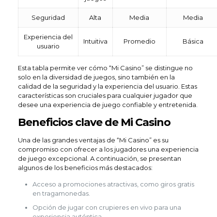
Seguridad
Alta
Media
Media
Experiencia del
Intuitiva
Promedio
Básica
usuario
Esta tabla permite ver cómo “Mi Casino” se distingue no
solo en la diversidad de juegos, sino también en la
calidad de la seguridad y la experiencia del usuario. Estas
características son cruciales para cualquier jugador que
desee una experiencia de juego confiable y entretenida.
Beneficios clave de Mi Casino
Una de las grandes ventajas de “Mi Casino” es su
compromiso con ofrecer a los jugadores una experiencia
de juego excepcional. A continuación, se presentan
algunos de los beneficios más destacados:
Acceso a promociones atractivas, como giros gratis
en tragamonedas.
Opción de jugar con crupieres en vivo para una
experiencia auténtica.