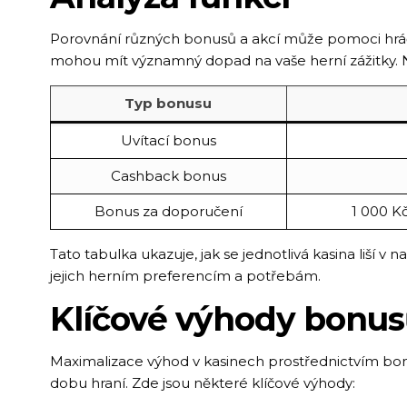
Porovnání různých bonusů a akcí může pomoci hráčů
mohou mít významný dopad na vaše herní zážitky. N
Typ bonusu
Uvítací bonus
Cashback bonus
Bonus za doporučení
1 000 K
Tato tabulka ukazuje, jak se jednotlivá kasina liší v 
jejich herním preferencím a potřebám.
Klíčové výhody bonus
Maximalizace výhod v kasinech prostřednictvím bonus
dobu hraní. Zde jsou některé klíčové výhody: