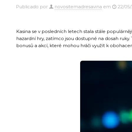
Publicado por
novositemadresavina
em
22/05
Kasina se v posledních letech stala stále populárnějš
hazardní hry, zatímco jsou dostupné na dosah ruky. 
bonusů a akcí, které mohou hráči využít k obohacen