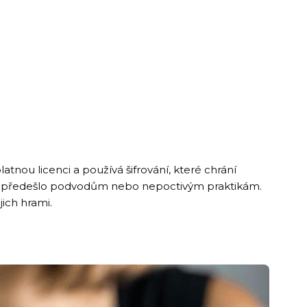
tnou licenci a používá šifrování, které chrání
y se předešlo podvodům nebo nepoctivým praktikám.
ich hrami.