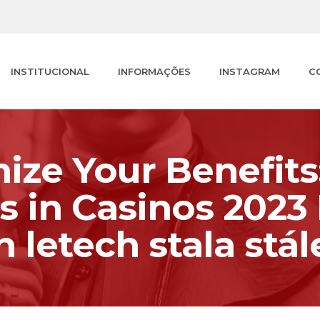
INSTITUCIONAL
INFORMAÇÕES
INSTAGRAM
C
ize Your Benefits
 in Casinos 2023 
 letech stala stá