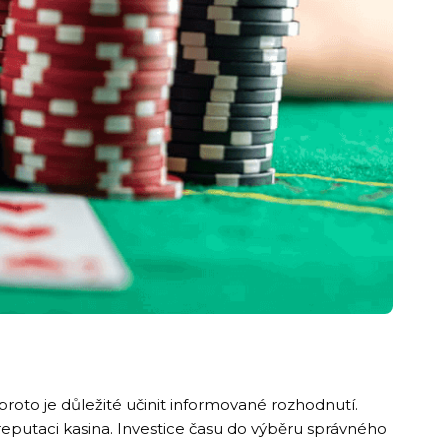
proto je důležité učinit informované rozhodnutí.
reputaci kasina. Investice času do výběru správného