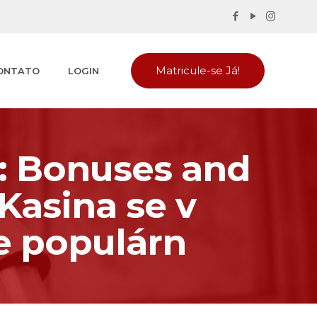
Matricule-se Já!
ONTATO
LOGIN
: Bonuses and
Kasina se v
le populárn