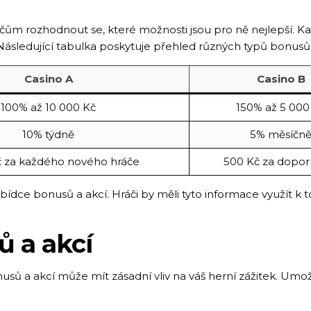
m rozhodnout se, které možnosti jsou pro ně nejlepší. Kaž
ásledující tabulka poskytuje přehled různých typů bonusů
Casino A
Casino B
100% až 10 000 Kč
150% až 5 000
10% týdně
5% měsíčn
č za každého nového hráče
500 Kč za dopor
nabídce bonusů a akcí. Hráči by měli tyto informace využít k 
ů a akcí
ů a akcí může mít zásadní vliv na váš herní zážitek. Umožň