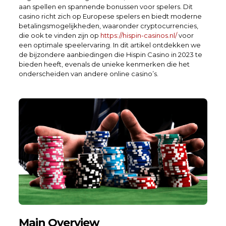
aan spellen en spannende bonussen voor spelers. Dit
casino richt zich op Europese spelers en biedt moderne
betalingsmogelijkheden, waaronder cryptocurrencies,
die ook te vinden zijn op
https://hispin-casinos.nl/
voor
een optimale speelervaring. In dit artikel ontdekken we
de bijzondere aanbiedingen die Hispin Casino in 2023 te
bieden heeft, evenals de unieke kenmerken die het
onderscheiden van andere online casino’s.
Main Overview