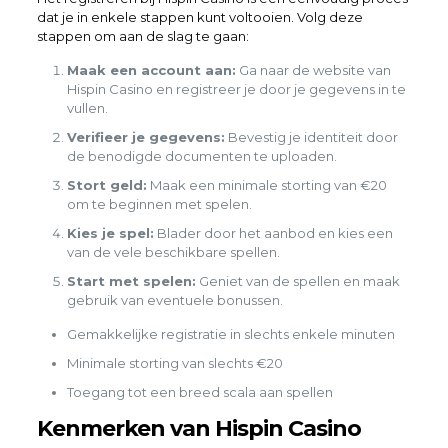
dat je in enkele stappen kunt voltooien. Volg deze
stappen om aan de slag te gaan:
Maak een account aan:
Ga naar de website van
Hispin Casino en registreer je door je gegevens in te
vullen.
Verifieer je gegevens:
Bevestig je identiteit door
de benodigde documenten te uploaden.
Stort geld:
Maak een minimale storting van €20
om te beginnen met spelen.
Kies je spel:
Blader door het aanbod en kies een
van de vele beschikbare spellen.
Start met spelen:
Geniet van de spellen en maak
gebruik van eventuele bonussen.
Gemakkelijke registratie in slechts enkele minuten
Minimale storting van slechts €20
Toegang tot een breed scala aan spellen
Kenmerken van Hispin Casino