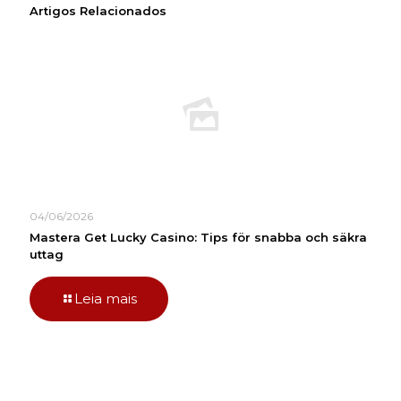
Artigos Relacionados
04/06/2026
Mastera Get Lucky Casino: Tips för snabba och säkra
uttag
Leia mais