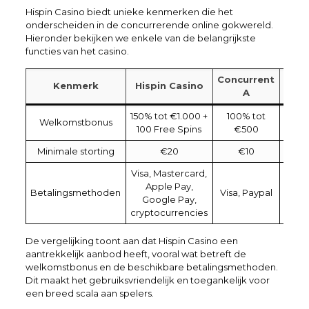
Hispin Casino biedt unieke kenmerken die het
onderscheiden in de concurrerende online gokwereld.
Hieronder bekijken we enkele van de belangrijkste
functies van het casino.
Concurrent
Kenmerk
Hispin Casino
Co
A
150% tot €1.000 +
100% tot
Welkomstbonus
200
100 Free Spins
€500
Minimale storting
€20
€10
Visa, Mastercard,
Apple Pay,
M
Betalingsmethoden
Visa, Paypal
Google Pay,
Banko
cryptocurrencies
De vergelijking toont aan dat Hispin Casino een
aantrekkelijk aanbod heeft, vooral wat betreft de
welkomstbonus en de beschikbare betalingsmethoden.
Dit maakt het gebruiksvriendelijk en toegankelijk voor
een breed scala aan spelers.