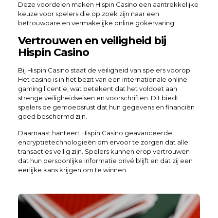
Deze voordelen maken Hispin Casino een aantrekkelijke
keuze voor spelers die op zoek zijn naar een
betrouwbare en vermakelijke online gokervaring.
Vertrouwen en veiligheid bij
Hispin Casino
Bij Hispin Casino staat de veiligheid van spelers voorop.
Het casino is in het bezit van een internationale online
gaming licentie, wat betekent dat het voldoet aan
strenge veiligheidseisen en voorschriften. Dit biedt
spelers de gemoedsrust dat hun gegevens en financiën
goed beschermd zijn.
Daarnaast hanteert Hispin Casino geavanceerde
encryptietechnologieën om ervoor te zorgen dat alle
transacties veilig zijn. Spelers kunnen erop vertrouwen
dat hun persoonlijke informatie privé blijft en dat zij een
eerlijke kans krijgen om te winnen.