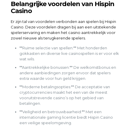
Belangrijke voordelen van Hispin
Casino
Er zijn tal van voordelen verbonden aan spelen bij Hispin
Casino. Deze voordelen dragen bij aan een uitstekende
spelerservaring en maken het casino aantrekkelijk voor
zowel nieuwe als terugkerende spelers.
**Ruime selectie van spellen:** Met honderden
gokkasten en diverse live casinospellen is er voor elk
wat wils.
**Aantrekkelijke bonussen:** De welkomstbonus en
andere aanbiedingen zorgen ervoor dat spelers
extra waarde voor hun geld krijgen.
**Moderne betalingsopties:** De acceptatie van
cryptocurrencies maakt het een van de meest
vooruitstrevende casino’s op het gebied van
betalingen.
**Veiligheid en betrouwbaarheid:** Met een
internationale gaming licentie biedt Hispin Casino
een veilige speelomgeving.