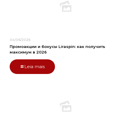
04/06/2026
Промоакции и бонусы Liraspin: как получить
максимум в 2026
Leia mais