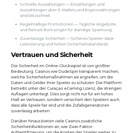
Schnelle Auszahlungen — Einzahlungen und
Auszahlungen über E-Wallets und Kryptowährungen
sind blitzschnell.
Regelmäßige Promotionen — Tägliche Angebote
und Reload-Boni sorgen für ständige Spannung.
Zuverlässige Sicherheit — Sicheres Spielen dank
Lizenzierung und hohen Sicherheitsstandards.
Vertrauen und Sicherheit
Die Sicherheit im Online-Glücksspiel ist von größter
Bedeutung. Casinos wie DudeSpin transparent machen,
welche Sicherheitsmaßnahmen sie ergreifen, um die
Daten und Gelder ihrer Spieler zu schützen. Die Plattform
betreibt unter der Curaçao eGaming Lizenz, die strengen
Auflagen unterliegt. Dies sorgt nicht nur für ein hohes
Maß an Vertrauen, sondern versichert den Spielern auch,
dass alle Spiele fair sind und die Zufallsgeneratoren
zuverlässig arbeiten.
Darüber hinaus bieten viele Casinos zusätzliche
Sicherheitsfunktionen an, wie Zwei-Faktor-
Authentifizierung, um die Konten der Spieler weiter zu