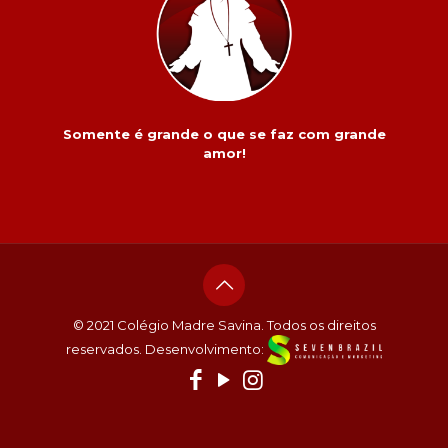
Somente é grande o que se faz com grande
amor!
© 2021 Colégio Madre Savina. Todos os direitos
reservados. Desenvolvimento: