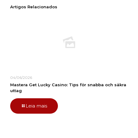
Artigos Relacionados
04/06/2026
Mastera Get Lucky Casino: Tips för snabba och säkra
uttag
Leia mais