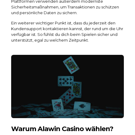
Plattformen verwenden außerdem modernste
Sicherheitsmaßnahmen, um Transaktionen zu schützen
und persönliche Daten zu sichern.
Ein weiterer wichtiger Punkt ist, dass du jederzeit den
Kundensupport kontaktieren kannst, der rund um die Uhr
verfügbar ist. So fühlst du dich beim Spielen sicher und
unterstützt, egal zu welchem Zeitpunkt.
Warum Alawin Casino wählen?