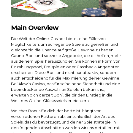
Main Overview
Die Welt der Online-Casinos bietet eine Fülle von
Möglichkeiten, um aufregende Spiele zu genießen und
gleichzeitig die Chance auf große Gewinne zu haben.
Casino-Boni sind spezielle Angebote, die dir helfen, mehr
aus deinem Spiel herauszuholen. Sie können in Form von
Einzahlungsboni, Freispielen oder Cashback-Angeboten
erscheinen. Diese Boni sind nicht nur attraktiv, sondern
auch entscheidend für die Maximierung deiner Gewinne.
Bei Alawin Casino, das für seine hohe Sicherheit und eine
beeindruckende Auswahl an Spielen bekannt ist,
erwarten dich derzeit Boni, die dir den Einstieg in die
Welt des Online-Glücksspiels erleichtern.
Welcher Bonus für dich der beste ist, hängt von
verschiedenen Faktoren ab, einschließlich der Art des
Spiels, das du bevorzugst, und deiner Spielstrategie. In
den folgenden Abschnitten werden wir uns detailliert mit