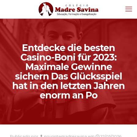
Entdecke die besten
Casino-Boni für 2023:
Maximale Gewinne
sichern Das Glücksspiel
hat in den letzten Jahren
enorm an Po
Publicado por
novositemadresavina
em
22/05/2026