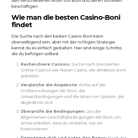
den verschiedenen Arten von Boni und deren Vorteilen
beschäftigen.
Wie man die besten Casino-Boni
findet
Die Suche nach den besten Casino-Boni kann
überwältigend sein, aber mit der richtigen Strategie
kannst du es einfach gestalten. Hier sind einige Schritte,
die du befolgen solltest:
Recherchiere Casinos:
Suche nach lizenzierten
Online-Casinos wie Alawin Casino, die attraktive Boni
anbieten.
Vergleiche die Angebote:
Achte auf die
Größenordnungen der Boni, die
Umsatzbedingungen und die Arten von Spielen, die
abgedeckt sind.
Überprüfe die Bedingungen:
Lies die
Allgemeinen Geschäftsbedingungen der Boni, um
sicherzustellen, dass du verstehst, wie sie
funktionieren.
Registriere dich und nutze den Bonus:
Nach der