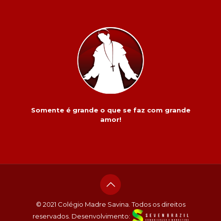
Somente é grande o que se faz com grande
amor!
© 2021 Colégio Madre Savina. Todos os direitos
reservados. Desenvolvimento: