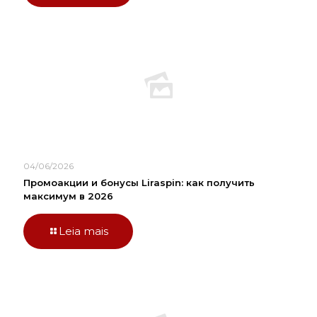
04/06/2026
Промоакции и бонусы Liraspin: как получить
максимум в 2026
Leia mais