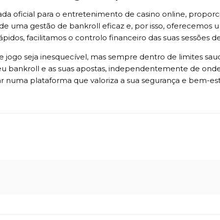
ada oficial para o entretenimento de casino online, prop
 uma gestão de bankroll eficaz e, por isso, oferecemos u
idos, facilitamos o controlo financeiro das suas sessões de
 jogo seja inesquecível, mas sempre dentro de limites saud
u bankroll e as suas apostas, independentemente de onde e
ar numa plataforma que valoriza a sua segurança e bem-est