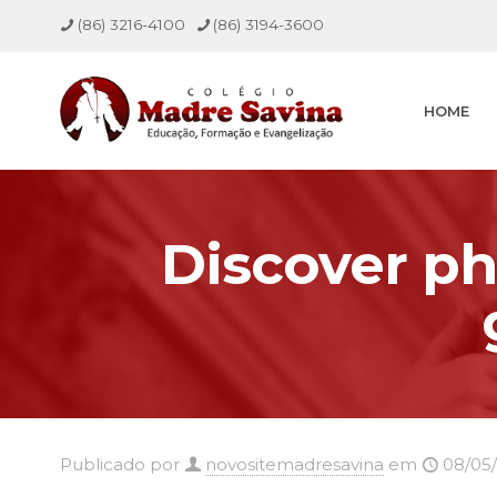
(86) 3216-4100
(86) 3194-3600
HOME
Discover p
Publicado por
novositemadresavina
em
08/05