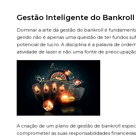
Gestão Inteligente do Bankroll
Dominar a arte da gestão do bankroll é fundamenta
gerido não é apenas uma questão de ter fundos suf
potencial de lucro. A disciplina é a palavra de ord
atividade de lazer e não uma fonte de preocupação
A criação de um plano de gestão de bankroll específ
comprometer as suas responsabilidades financeiras