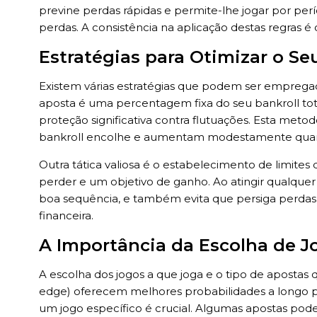
previne perdas rápidas e permite-lhe jogar por per
perdas. A consistência na aplicação destas regras é
Estratégias para Otimizar o Se
Existem várias estratégias que podem ser empregada
aposta é uma percentagem fixa do seu bankroll tot
proteção significativa contra flutuações. Esta met
bankroll encolhe e aumentam modestamente quan
Outra tática valiosa é o estabelecimento de limite
perder e um objetivo de ganho. Ao atingir qualquer 
boa sequência, e também evita que persiga perdas, 
financeira.
A Importância da Escolha de J
A escolha dos jogos a que joga e o tipo de aposta
edge) oferecem melhores probabilidades a longo pr
um jogo específico é crucial. Algumas apostas po