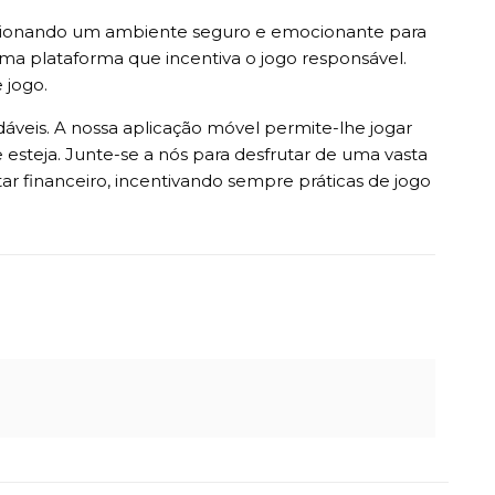
orcionando um ambiente seguro e emocionante para
ma plataforma que incentiva o jogo responsável.
 jogo.
áveis. A nossa aplicação móvel permite-lhe jogar
steja. Junte-se a nós para desfrutar de uma vasta
ar financeiro, incentivando sempre práticas de jogo