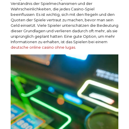
Verständnis der Spielmechanismen und der
Wahrscheinlichkeiten, die jedes Casino-Spiel
beeinflussen. Es ist wichtig, sich mit den Regeln und den
Quoten der Spiele vertraut zu machen, bevor man sein
Geld einsetzt. Viele Spieler unterschätzen die Bedeutung
dieser Grundlagen und verlieren dadurch oft mehr, als sie
ursprünglich geplant hatten. Eine gute Option, um mehr
Informationen zu erhalten, ist das Spielen bei einem
deutsche online casino ohne lugas
.