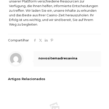
unserer Plattform verschiedene Ressourcen zur
Verfügung, die Ihnen helfen, informierte Entscheidungen
zu treffen. Wir laden Sie ein, unsere Inhalte zu erkunden
und das Beste aus Ihrer Casino-Zeit herauszuholen. Ihr
Erfolg ist uns wichtig, und wir sind bereit, Sie auf Ihrem
Weg zu begleiten.
Compartilhar
novositemadresavina
Artigos Relacionados