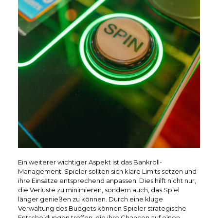
Ein weiterer wichtiger Aspekt ist das Bankroll-
Management. Spieler sollten sich klare Limits setzen und
ihre Einsätze entsprechend anpassen. Dies hilft nicht nur,
die Verluste zu minimieren, sondern auch, das Spiel
länger genießen zu können. Durch eine kluge
Verwaltung des Budgets können Spieler strategische
Entscheidungen treffen, die ihre Chancen auf einen