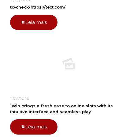
tc-check-https://text.com/
Leia mais
11/05/2026
1Win brings a fresh ease to online slots with its
intuitive interface and seamless play
Leia mais