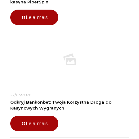
kasyna PiperSpin
Leia mais
22/03/2026
Odkryj Bankonbet: Twoja Korzystna Droga do
Kasynowych Wygranych
Leia mais