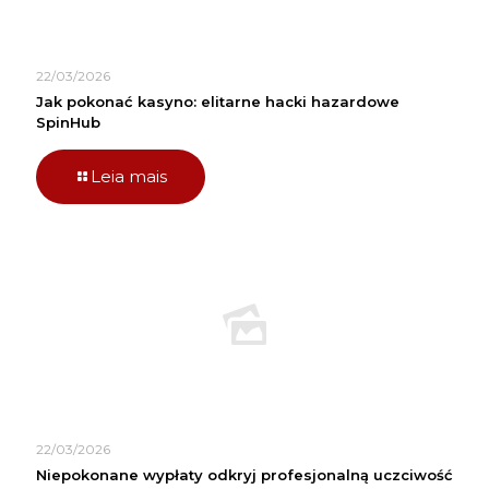
22/03/2026
Jak pokonać kasyno: elitarne hacki hazardowe
SpinHub
Leia mais
22/03/2026
Niepokonane wypłaty odkryj profesjonalną uczciwość