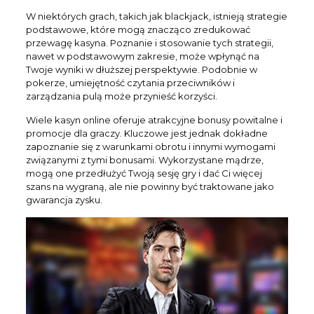
W niektórych grach, takich jak blackjack, istnieją strategie
podstawowe, które mogą znacząco zredukować
przewagę kasyna. Poznanie i stosowanie tych strategii,
nawet w podstawowym zakresie, może wpłynąć na
Twoje wyniki w dłuższej perspektywie. Podobnie w
pokerze, umiejętność czytania przeciwników i
zarządzania pulą może przynieść korzyści.
Wiele kasyn online oferuje atrakcyjne bonusy powitalne i
promocje dla graczy. Kluczowe jest jednak dokładne
zapoznanie się z warunkami obrotu i innymi wymogami
związanymi z tymi bonusami. Wykorzystane mądrze,
mogą one przedłużyć Twoją sesję gry i dać Ci więcej
szans na wygraną, ale nie powinny być traktowane jako
gwarancja zysku.