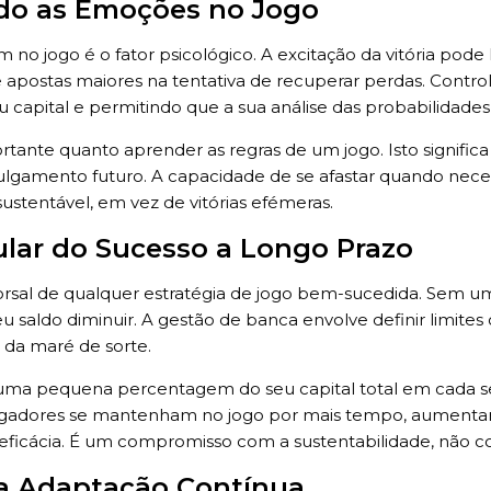
ndo as Emoções no Jogo
 jogo é o fator psicológico. A excitação da vitória pode l
e apostas maiores na tentativa de recuperar perdas. Contr
 capital e permitindo que a sua análise das probabilidades
tante quanto aprender as regras de um jogo. Isto significa
ulgamento futuro. A capacidade de se afastar quando nece
stentável, em vez de vitórias efémeras.
lar do Sucesso a Longo Prazo
orsal de qualquer estratégia de jogo bem-sucedida. Sem um
saldo diminuir. A gestão de banca envolve definir limites c
 da maré de sorte.
uma pequena percentagem do seu capital total em cada se
ogadores se mantenham no jogo por mais tempo, aumentand
r eficácia. É um compromisso com a sustentabilidade, não 
da Adaptação Contínua