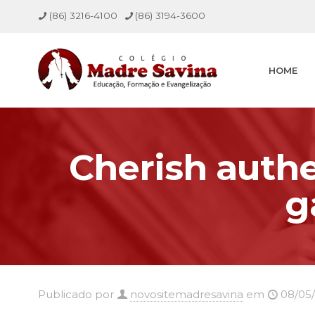
(86) 3216-4100
(86) 3194-3600
HOME
Cherish authe
g
Publicado por
novositemadresavina
em
08/05