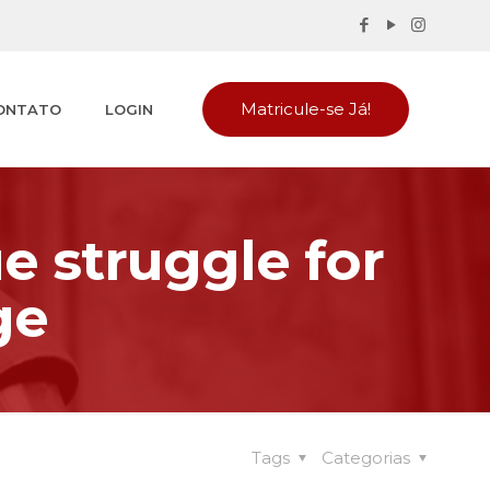
Matricule-se Já!
ONTATO
LOGIN
e struggle for
ge
Tags
Categorias