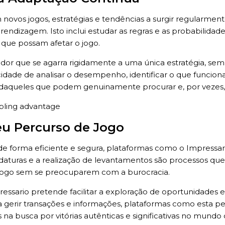
ovos jogos, estratégias e tendências a surgir regularmen
ndizagem. Isto inclui estudar as regras e as probabilidades
que possam afetar o jogo.
dor que se agarra rigidamente a uma única estratégia, se
cidade de analisar o desempenho, identificar o que funcio
s daqueles que podem genuinamente procurar e, por vezes
eu Percurso de Jogo
de forma eficiente e segura, plataformas como o Impressar
daturas e a realização de levantamentos são processos que o
e jogo sem se preocuparem com a burocracia.
ressario pretende facilitar a exploração de oportunidades e
 gerir transações e informações, plataformas como esta 
na busca por vitórias autênticas e significativas no mundo 