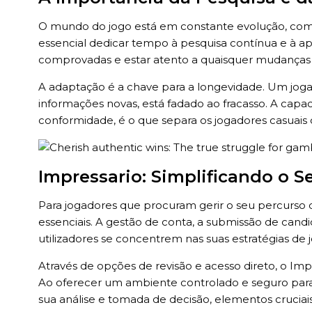
O mundo do jogo está em constante evolução, com n
essencial dedicar tempo à pesquisa contínua e à apre
comprovadas e estar atento a quaisquer mudanças 
A adaptação é a chave para a longevidade. Um joga
informações novas, está fadado ao fracasso. A capa
conformidade, é o que separa os jogadores casuai
Impressario: Simplificando o S
Para jogadores que procuram gerir o seu percurso 
essenciais. A gestão de conta, a submissão de candi
utilizadores se concentrem nas suas estratégias d
Através de opções de revisão e acesso direto, o Imp
Ao oferecer um ambiente controlado e seguro para
sua análise e tomada de decisão, elementos cruciais 