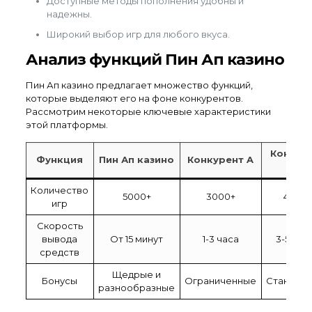
Доступные методы пополнения удобны и
надежны.
Широкий выбор игр для любого вкуса.
Анализ функций Пин Ап казино
Пин Ап казино предлагает множество функций,
которые выделяют его на фоне конкурентов.
Рассмотрим некоторые ключевые характеристики
этой платформы.
Конкур
Функция
Пин Ап казино
Конкурент A
B
Количество
5000+
3000+
4000
игр
Скорость
вывода
От 15 минут
1-3 часа
3-5 час
средств
Щедрые и
Бонусы
Ограниченные
Стандар
разнообразные