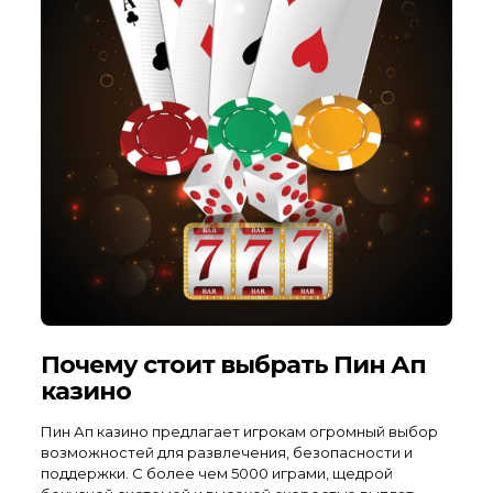
Почему стоит выбрать Пин Ап
казино
Пин Ап казино предлагает игрокам огромный выбор
возможностей для развлечения, безопасности и
поддержки. С более чем 5000 играми, щедрой