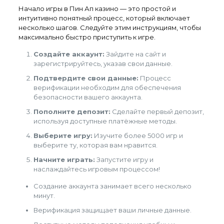
Начало игры в Пин Ап казино — это простой и
интуитивно понятный процесс, который включает
несколько шагов. Следуйте этим инструкциям, чтобы
максимально быстро приступить к игре.
Создайте аккаунт:
Зайдите на сайт и
зарегистрируйтесь, указав свои данные.
Подтвердите свои данные:
Процесс
верификации необходим для обеспечения
безопасности вашего аккаунта.
Пополните депозит:
Сделайте первый депозит,
используя доступные платёжные методы.
Выберите игру:
Изучите более 5000 игр и
выберите ту, которая вам нравится.
Начните играть:
Запустите игру и
наслаждайтесь игровым процессом!
Создание аккаунта занимает всего несколько
минут.
Верификация защищает ваши личные данные.