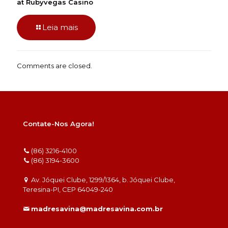
at Rubyvegas Casino
Leia mais
Comments are closed.
Contate-Nos Agora!
(86) 3216-4100
(86) 3194-3600
Av. Jóquei Clube, 1299/1364, b. Jóquei Clube,
Teresina-PI, CEP 64049-240
madresavina@madresavina.com.br