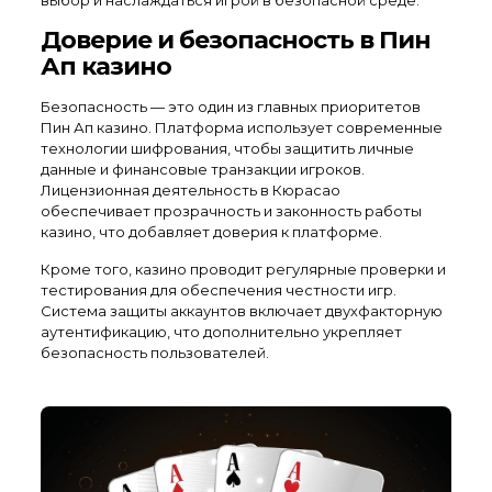
выбор и наслаждаться игрой в безопасной среде.
Доверие и безопасность в Пин
Ап казино
Безопасность — это один из главных приоритетов
Пин Ап казино. Платформа использует современные
технологии шифрования, чтобы защитить личные
данные и финансовые транзакции игроков.
Лицензионная деятельность в Кюрасао
обеспечивает прозрачность и законность работы
казино, что добавляет доверия к платформе.
Кроме того, казино проводит регулярные проверки и
тестирования для обеспечения честности игр.
Система защиты аккаунтов включает двухфакторную
аутентификацию, что дополнительно укрепляет
безопасность пользователей.