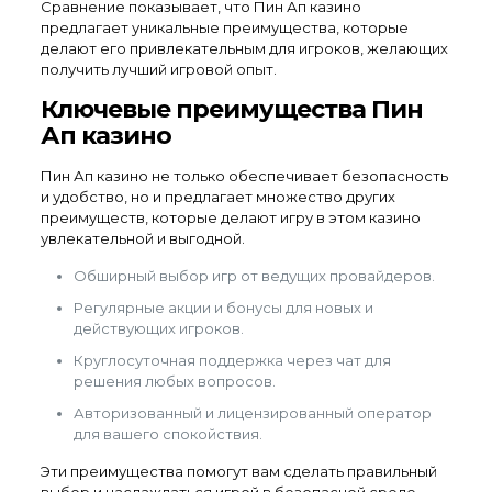
Сравнение показывает, что Пин Ап казино
предлагает уникальные преимущества, которые
делают его привлекательным для игроков, желающих
получить лучший игровой опыт.
Ключевые преимущества Пин
Ап казино
Пин Ап казино не только обеспечивает безопасность
и удобство, но и предлагает множество других
преимуществ, которые делают игру в этом казино
увлекательной и выгодной.
Обширный выбор игр от ведущих провайдеров.
Регулярные акции и бонусы для новых и
действующих игроков.
Круглосуточная поддержка через чат для
решения любых вопросов.
Авторизованный и лицензированный оператор
для вашего спокойствия.
Эти преимущества помогут вам сделать правильный