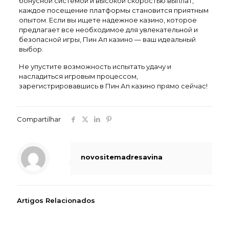
бонусной системой и высокой скоростью выплат,
каждое посещение платформы становится приятным
опытом. Если вы ищете надежное казино, которое
предлагает все необходимое для увлекательной и
безопасной игры, Пин Ап казино — ваш идеальный
выбор.
Не упустите возможность испытать удачу и
насладиться игровым процессом,
зарегистрировавшись в Пин Ап казино прямо сейчас!
Compartilhar
novositemadresavina
Artigos Relacionados