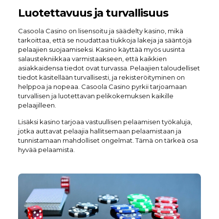
Luotettavuus ja turvallisuus
Casoola Casino on lisensoitu ja säädelty kasino, mikä
tarkoittaa, että se noudattaa tiukkoja lakeja ja sääntöjä
pelaajien suojaamiseksi. Kasino käyttää myös uusinta
salaustekniikkaa varmistaakseen, että kaikkien
asiakkaidensa tiedot ovat turvassa. Pelaajien taloudelliset
tiedot käsitellään turvallisesti, ja rekisteröityminen on
helppoa ja nopeaa. Casoola Casino pyrkii tarjoamaan
turvallisen ja luotettavan pelikokemuksen kaikille
pelaajilleen.
Lisäksi kasino tarjoaa vastuullisen pelaamisen työkaluja,
jotka auttavat pelaajia hallitsemaan pelaamistaan ja
tunnistamaan mahdolliset ongelmat. Tämä on tärkeä osa
hyvää pelaamista.