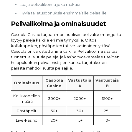
Laaja pelivalikoima joka makuun.
Hyviä talletusbonuksia ensimmäisille pelaajille.
Pelivalikoima ja ominaisuudet
Casoola Casino tarjoaa monipuolisen pelivalikoiman, josta
löytyy pelejä kaikille eri mieltymyksille. Olitpa
kolikkopelien, pöytäpelien tai live-kasinoiden ystävä,
Casoola on varustettu niillä kaikilla. Pelivalikoima sisältää
tunnettuja ja uusia pelejä, ja kasino työskentelee useiden
huippuluokan pelivalmistajien kanssa tarjotakseen
parasta mahdollisuutta pelaajille.
Casoola
Vastustaja
Vastustaja
Ominaisuus
Casino
A
B
Kolikkopelien
3000+
2000+
1500+
määrä
Pöytäpelit
50+
30+
25+
Live-kasino
20+
15+
10+