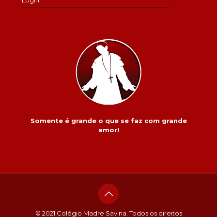
Login
Somente é grande o que se faz com grande
amor!
© 2021 Colégio Madre Savina. Todos os direitos