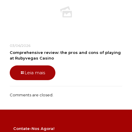
03/06/2026
Comprehensive review: the pros and cons of playing
at Rubyvegas Casino
Leia mais
Comments are closed.
Contate-Nos Agora!