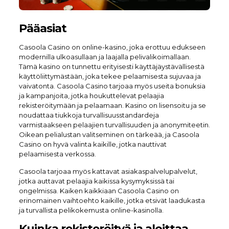
Pääasiat
Casoola Casino on online-kasino, joka erottuu edukseen
modernilla ulkoasullaan ja laajalla pelivalikoimallaan.
Tämä kasino on tunnettu erityisesti käyttäjäystävällisestä
käyttöliittymästään, joka tekee pelaamisesta sujuvaa ja
vaivatonta. Casoola Casino tarjoaa myös useita bonuksia
ja kampanjoita, jotka houkuttelevat pelaajia
rekisteröitymään ja pelaamaan. Kasino on lisensoitu ja se
noudattaa tiukkoja turvallisuusstandardeja
varmistaakseen pelaajien turvallisuuden ja anonymiteetin.
Oikean pelialustan valitseminen on tärkeää, ja Casoola
Casino on hyvä valinta kaikille, jotka nauttivat
pelaamisesta verkossa.
Casoola tarjoaa myös kattavat asiakaspalvelupalvelut,
jotka auttavat pelaajia kaikissa kysymyksissä tai
ongelmissa. Kaiken kaikkiaan Casoola Casino on
erinomainen vaihtoehto kaikille, jotka etsivät laadukasta
ja turvallista pelikokemusta online-kasinolla.
Kuinka rekisteröityä ja aloittaa