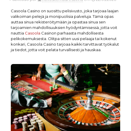
Casoola Casino on suosittu pelisivusto, joka tarjoaa laajan
valikoiman pelejä ja monipuolisia palveluja. Tämä opas
auttaa sinua rekisteröitymään ja opastaa sinua sen
tarjoamien mahdollisuuksien hyödyntämisessä, jotta voit
nauttia
Casoola
Casinon parhaasta mahdollisesta
pelikokemuksesta. Olitpa sitten uusi pelaaja tai kokenut
konkari, Casoola Casino tarjoaa kaikki tarvittavat työkalut
ja tiedot, jotta voit pelata turvallisesti ja hauskaa.