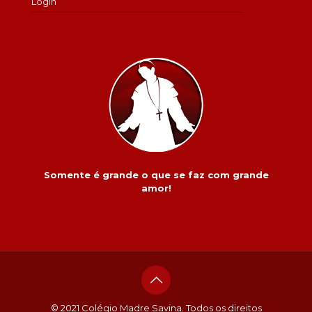
Login
Somente é grande o que se faz com grande
amor!
© 2021 Colégio Madre Savina. Todos os direitos