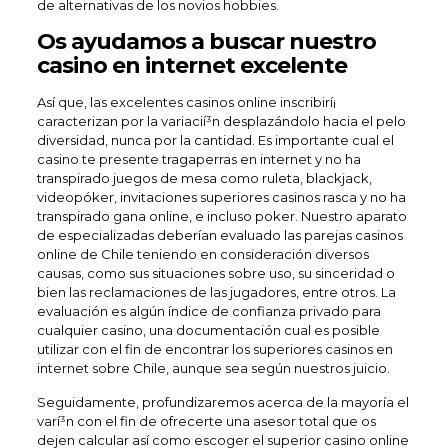
de alternativas de los novios hobbies.
Os ayudamos a buscar nuestro
casino en internet excelente
Así que, las excelentes casinos online inscribirí¡
caracterizan por la variacií³n desplazándolo hacia el pelo
diversidad, nunca por la cantidad. Es importante cual el
casino te presente tragaperras en internet y no ha
transpirado juegos de mesa como ruleta, blackjack,
videopóker, invitaciones superiores casinos rasca y no ha
transpirado gana online, e incluso poker. Nuestro aparato
de especializadas deberían evaluado las parejas casinos
online de Chile teniendo en consideración diversos
causas, como sus situaciones sobre uso, su sinceridad o
bien las reclamaciones de las jugadores, entre otros. La
evaluación es algún índice de confianza privado para
cualquier casino, una documentación cual es posible
utilizar con el fin de encontrar los superiores casinos en
internet sobre Chile, aunque sea según nuestros juicio.
Seguidamente, profundizaremos acerca de la mayorí­a el
varí³n con el fin de ofrecerte una asesor total que os
dejen calcular así­ como escoger el superior casino online