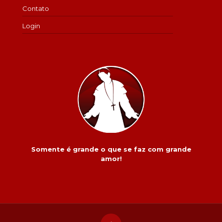
Contato
Login
Somente é grande o que se faz com grande
amor!