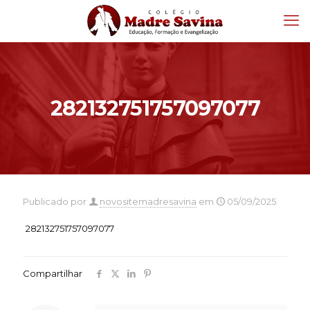
282132751757097077
Publicado por
novositemadresavina
em
05/09/2025
282132751757097077
Compartilhar