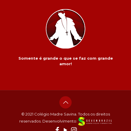
Somente é grande o que se faz com grande
amor!
© 2021 Colégio Madre Savina. Todos os direitos
reservados. Desenvolvimento: