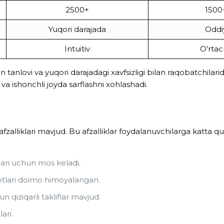
2500+
1500
Yuqori darajada
Oddi
Intuitiv
O’rta
in tanlovi va yuqori darajadagi xavfsizligi bilan raqobatchila
 va ishonchli joyda sarflashni xohlashadi.
fzalliklari mavjud. Bu afzalliklar foydalanuvchilarga katta qul
lari uchun mos keladi.
otlari doimo himoyalangan.
 qiziqarli takliflar mavjud.
ari.