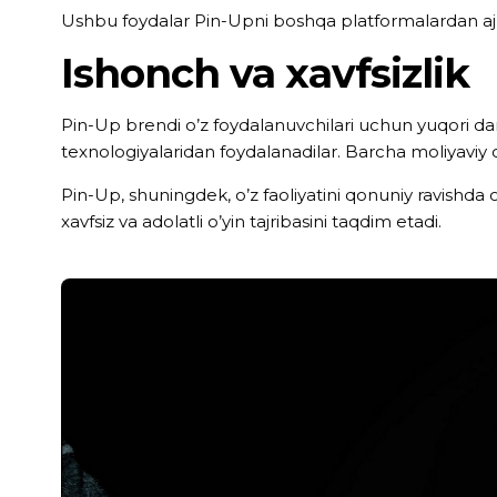
Ushbu foydalar Pin-Upni boshqa platformalardan ajrati
Ishonch va xavfsizlik
Pin-Up brendi o’z foydalanuvchilari uchun yuqori dara
texnologiyalaridan foydalanadilar. Barcha moliyaviy o
Pin-Up, shuningdek, o’z faoliyatini qonuniy ravishda o
xavfsiz va adolatli o’yin tajribasini taqdim etadi.