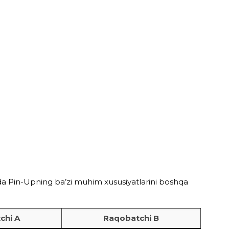
alda Pin-Upning ba’zi muhim xususiyatlarini boshqa
chi A
Raqobatchi B