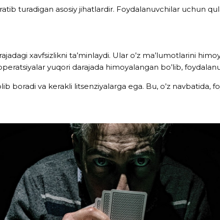
b turadigan asosiy jihatlardir. Foydalanuvchilar uchun qulayli
jadagi xavfsizlikni ta’minlaydi. Ular o’z ma’lumotlarini himo
peratsiyalar yuqori darajada himoyalangan bo’lib, foydalanuv
lib boradi va kerakli litsenziyalarga ega. Bu, o’z navbatida, f