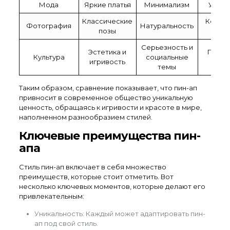
Мода
Яркие платья
Минимализм
Уличн
Классические
Концеп
Фотография
Натуральность
позы
фото
Серьезность и
Эстетика и
Поп-к
Культура
социальные
игривость
киб
темы
Таким образом, сравнение показывает, что пин-ап
привносит в современное общество уникальную
ценность, обращаясь к игривости и красоте в мире,
наполненном разнообразием стилей.
Ключевые преимущества пин-
апа
Стиль пин-ап включает в себя множество
преимуществ, которые стоит отметить. Вот
несколько ключевых моментов, которые делают его
привлекательным:
Уникальность: Каждый может адаптировать пин-
ап под свой стиль.