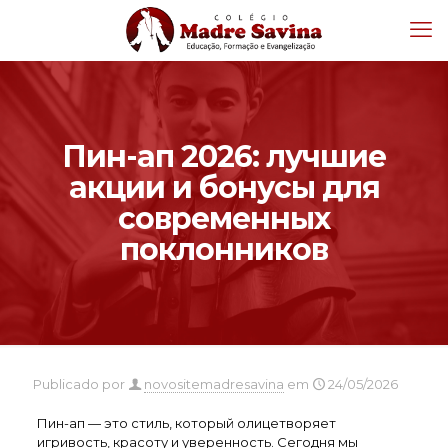
Пин-ап 2026: лучшие
акции и бонусы для
современных
поклонников
Publicado por
novositemadresavina
em
24/05/2026
Пин-ап — это стиль, который олицетворяет
игривость, красоту и уверенность. Сегодня мы