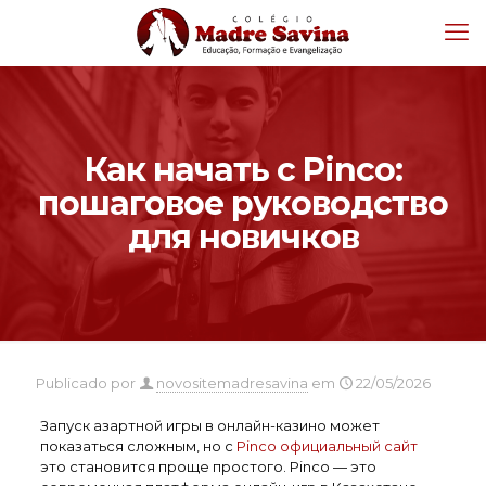
Как начать с Pinco:
пошаговое руководство
для новичков
Publicado por
novositemadresavina
em
22/05/2026
Запуск азартной игры в онлайн-казино может
показаться сложным, но с
Pinco официальный сайт
это становится проще простого. Pinco — это