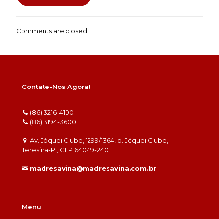
Comments are closed.
Contate-Nos Agora!
(86) 3216-4100
(86) 3194-3600
Av. Jóquei Clube, 1299/1364, b. Jóquei Clube,
Teresina-PI, CEP 64049-240
madresavina@madresavina.com.br
Menu