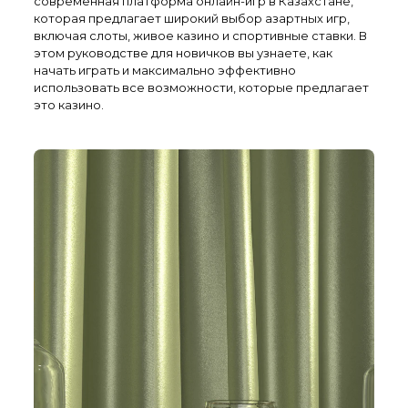
современная платформа онлайн-игр в Казахстане,
которая предлагает широкий выбор азартных игр,
включая слоты, живое казино и спортивные ставки. В
этом руководстве для новичков вы узнаете, как
начать играть и максимально эффективно
использовать все возможности, которые предлагает
это казино.