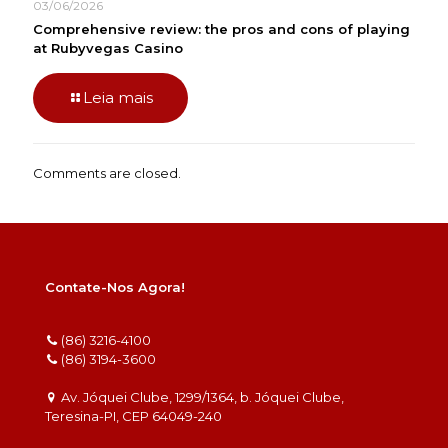
03/06/2026
Comprehensive review: the pros and cons of playing
at Rubyvegas Casino
Leia mais
Comments are closed.
Contate-Nos Agora!
(86) 3216-4100
(86) 3194-3600
Av. Jóquei Clube, 1299/1364, b. Jóquei Clube,
Teresina-PI, CEP 64049-240