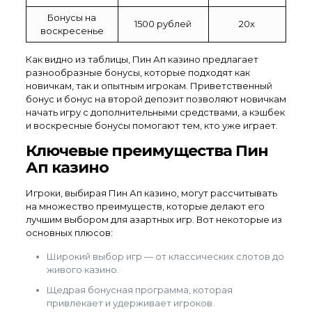
Бонусы на
1500 рублей
20x
воскресенье
Как видно из таблицы, Пин Ап казино предлагает
разнообразные бонусы, которые подходят как
новичкам, так и опытным игрокам. Приветственный
бонус и бонус на второй депозит позволяют новичкам
начать игру с дополнительными средствами, а кэшбек
и воскресные бонусы помогают тем, кто уже играет.
Ключевые преимущества Пин
Ап казино
Игроки, выбирая Пин Ап казино, могут рассчитывать
на множество преимуществ, которые делают его
лучшим выбором для азартных игр. Вот некоторые из
основных плюсов:
Широкий выбор игр — от классических слотов до
живого казино.
Щедрая бонусная программа, которая
привлекает и удерживает игроков.