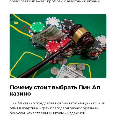
позволяет избежать проблем с азартными играми.
Почему стоит выбрать Пин Ап
казино
Пин Ап казино предлагает своим игрокам уникальный
опыт в азартных играх благодаря разнообразным
бонусам, качественным играм и надежной