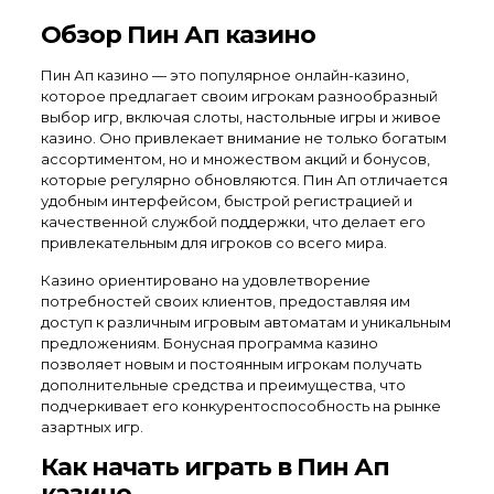
Обзор Пин Ап казино
Пин Ап казино — это популярное онлайн-казино,
которое предлагает своим игрокам разнообразный
выбор игр, включая слоты, настольные игры и живое
казино. Оно привлекает внимание не только богатым
ассортиментом, но и множеством акций и бонусов,
которые регулярно обновляются. Пин Ап отличается
удобным интерфейсом, быстрой регистрацией и
качественной службой поддержки, что делает его
привлекательным для игроков со всего мира.
Казино ориентировано на удовлетворение
потребностей своих клиентов, предоставляя им
доступ к различным игровым автоматам и уникальным
предложениям. Бонусная программа казино
позволяет новым и постоянным игрокам получать
дополнительные средства и преимущества, что
подчеркивает его конкурентоспособность на рынке
азартных игр.
Как начать играть в Пин Ап
казино