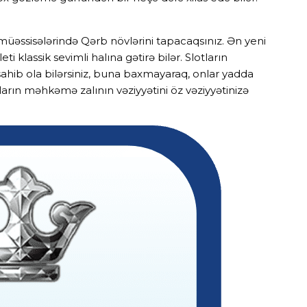
müəssisələrində Qərb növlərini tapacaqsınız. Ən yeni
klassik sevimli halına gətirə bilər. Slotların
ə sahib ola bilərsiniz, buna baxmayaraq, onlar yadda
ların məhkəmə zalının vəziyyətini öz vəziyyətinizə