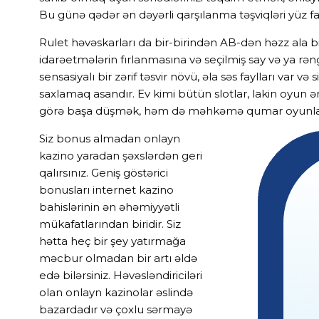
Bu günə qədər ən dəyərli qarşılanma təşviqləri yüz faiz
Rulet həvəskarları da bir-birindən AB-dən həzz ala b
idarəetmələrin fırlanmasına və seçilmiş say və ya rən
sensasiyalı bir zərif təsvir növü, əla səs faylları var
saxlamaq asandır. Ev kimi bütün slotlar, lakin oyun ə
görə başa düşmək, həm də məhkəmə qumar oyunları
Siz bonus almadan onlayn
kazino yaradan şəxslərdən geri
qalırsınız. Geniş göstərici
bonusları internet kazino
bahislərinin ən əhəmiyyətli
mükafatlarından biridir. Siz
hətta heç bir şey yatırmağa
məcbur olmadan bir artı əldə
edə bilərsiniz. Həvəsləndiriciləri
olan onlayn kazinolar əslində
bazardadır və çoxlu sərmayə