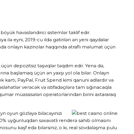
ük həvəsləndirici sistemlər təklif edir.
lə eyni, 2019-cu ildə gətirilən ən yeni qaydalar
ında onlayn kazinolar haqqında ətraflı məlumat üçün
 üçün depozitsiz təşviqlər təqdim edir. Yenə də,
rına başlamaq üçün ən yaxşı yol ola bilər. Onlayn
nk kartı, PayPal, Fruit Spend kimi qanuni adlardır və
sləhətlər verəcək və istifadəçilərə tam sığınacaqla
 qumar müəssisələri operatorlarından birini axtararaq
ayn oyun gözləyə biləcəyinizi
00% uyğunluqdan səxavətli renderə sahib olmasını
inosunu kəşf edə bilərsiniz, o ki, real sövdələşmə pulu