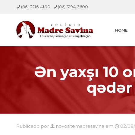
(86) 3216-4100
(86) 3194-3600
HOME
Ən yaxşı 10 o
qədər 
Publicado por
novositemadresavina
em
02/09