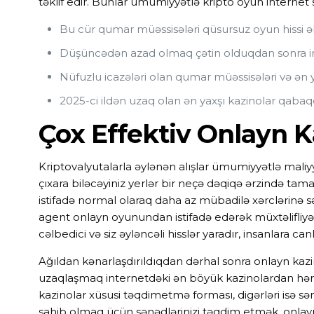
təklif edir. Bunlar ümumiyyətlə kripto oyun interne
Bu cür qumar müəssisələri qüsursuz oyun hissi ə
Düşüncədən azad olmaq çətin olduqdan sonra inte
Nüfuzlu icazələri olan qumar müəssisələri və ən yü
2025-ci ildən uzaq olan ən yaxşı kazinolar qabaqc
Çox Effektiv Onlayn 
Kriptovalyutalarla əylənən alışlar ümumiyyətlə maliyyə 
çıxara biləcəyiniz yerlər bir neçə dəqiqə ərzində ta
istifadə normal olaraq daha az mübadilə xərclərinə
agent onlayn oyunundan istifadə edərək müxtəlifliyə 
cəlbedici və siz əyləncəli hisslər yaradır, insanlara c
Ağıldan kənarlaşdırıldıqdan dərhal sonra onlayn kaz
uzaqlaşmaq internetdəki ən böyük kazinolardan hər 
kazinolar xüsusi təqdimetmə forması, digərləri isə s
sahib olmaq üçün sənədlərinizi təqdim etmək, onlayn