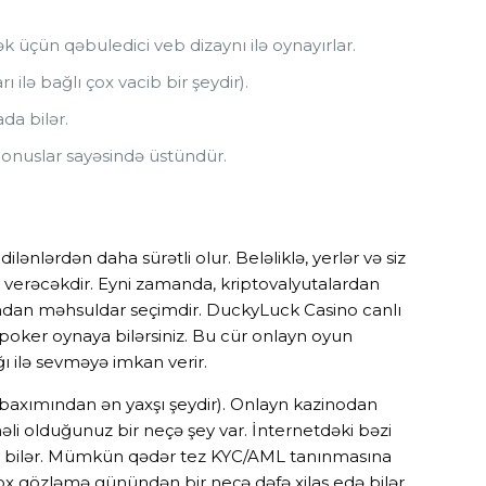
üçün qəbuledici veb dizaynı ilə oynayırlar.
lə bağlı çox vacib bir şeydir).
da bilər.
 bonuslar sayəsində üstündür.
lənlərdən daha sürətli olur. Beləliklə, yerlər və siz
n verəcəkdir. Eyni zamanda, kriptovalyutalardan
ından məhsuldar seçimdir. DuckyLuck Casino canlı
 poker oynaya bilərsiniz. Bu cür onlayn oyun
ğı ilə sevməyə imkan verir.
 baxımından ən yaxşı şeydir). Onlayn kazinodan
i olduğunuz bir neçə şey var. İnternetdəki bəzi
 edə bilər. Mümkün qədər tez KYC/AML tanınmasına
ox gözləmə günündən bir neçə dəfə xilas edə bilər.