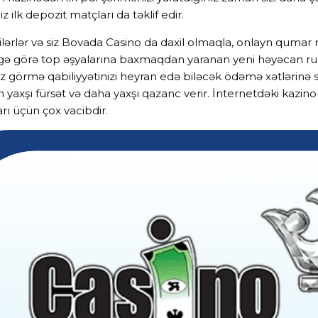
 ilk depozit matçları da təklif edir.
ilərlər və siz Bovada Casino da daxil olmaqla, onlayn qumar 
gə görə top əşyalarına baxmaqdan yaranan yeni həyəcan ruleti 
 və siz görmə qabiliyyətinizi heyran edə biləcək ödəmə xətlərin
n yaxşı fürsət və daha yaxşı qazanc verir. İnternetdəki kazino
 üçün çox vacibdir.