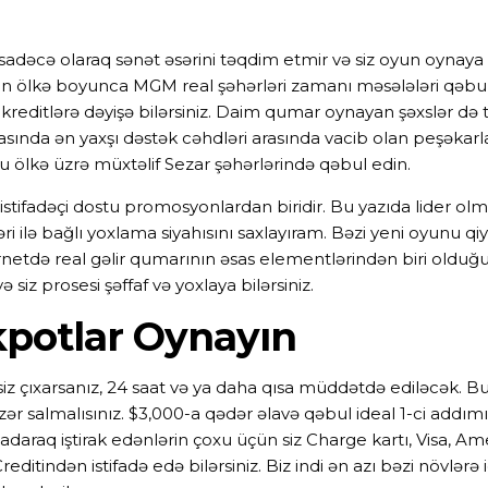
 sadəcə olaraq sənət əsərini təqdim etmir və siz oyun oynaya 
 yan ölkə boyunca MGM real şəhərləri zamanı məsələləri qəbul
reditlərə dəyişə bilərsiniz.
Daim qumar oynayan şəxslər də 
yasında ən yaxşı dəstək cəhdləri arasında vacib olan peşəkar
nu ölkə üzrə müxtəlif Sezar şəhərlərində qəbul edin.
x istifadəçi dostu promosyonlardan biridir. Bu yazıda lider 
i ilə bağlı yoxlama siyahısını saxlayıram. Bəzi yeni oyunu qi
nternetdə real gəlir qumarının əsas elementlərindən biri ol
 siz prosesi şəffaf və yoxlaya bilərsiniz.
kpotlar Oynayın
ər siz çıxarsanız, 24 saat və ya daha qısa müddətdə ediləcək. 
salmalısınız. $3,000-a qədər əlavə qəbul ideal 1-ci addımı
adaraq iştirak edənlərin çoxu üçün siz Charge kartı, Visa, Ame
ditindən istifadə edə bilərsiniz. Biz indi ən azı bəzi növlər